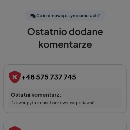
Co inni mówią o tym numerach?
Ostatnio dodane
komentarze
+48 575 737 745
Ostatni komentarz:
Dzowni i pyta o dane bankowe, nie podawać!...