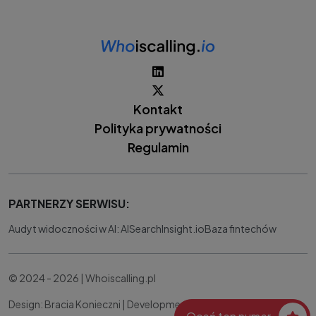
Kontakt
Polityka prywatności
Regulamin
PARTNERZY SERWISU:
Audyt widoczności w AI: AISearchInsight.io
Baza fintechów
© 2024 - 2026 | Whoiscalling.pl
Design: Bracia Konieczni |
Development:
IT Works Better