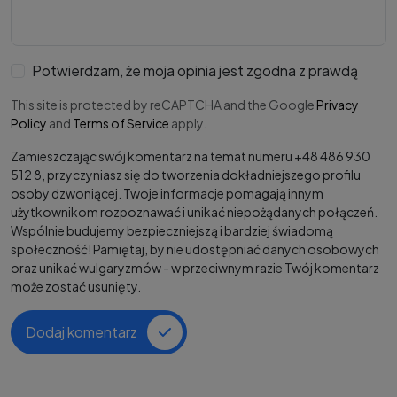
Potwierdzam, że moja opinia jest zgodna z prawdą
This site is protected by reCAPTCHA and the Google
Privacy
Policy
and
Terms of Service
apply.
Zamieszczając swój komentarz na temat numeru +48 486 930
512 8, przyczyniasz się do tworzenia dokładniejszego profilu
osoby dzwoniącej. Twoje informacje pomagają innym
użytkownikom rozpoznawać i unikać niepożądanych połączeń.
Wspólnie budujemy bezpieczniejszą i bardziej świadomą
społeczność! Pamiętaj, by nie udostępniać danych osobowych
oraz unikać wulgaryzmów - w przeciwnym razie Twój komentarz
może zostać usunięty.
Dodaj komentarz