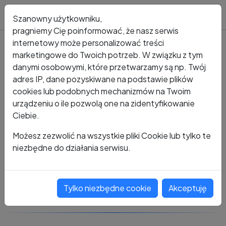
Blog
Szanowny użytkowniku,
pragniemy Cię poinformować, że nasz serwis
internetowy może personalizować treści
marketingowe do Twoich potrzeb. W związku z tym
Kto dzwonił?
Numer +48 486 930 512 8
danymi osobowymi, które przetwarzamy są np. Twój
adres IP, dane pozyskiwane na podstawie plików
+48 486 930 512 8
cookies lub podobnych mechanizmów na Twoim
urządzeniu o ile pozwolą one na zidentyfikowanie
Ciebie.
Zobacz komentarze
Możesz zezwolić na wszystkie pliki Cookie lub tylko te
niezbędne do działania serwisu.
Oceń ten numer
Tylko niezbędne cookie
Akceptuję