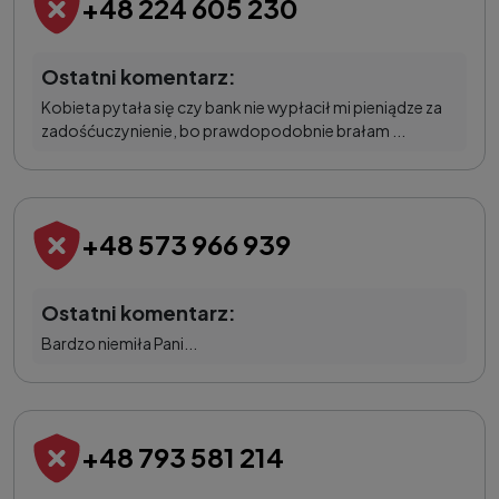
+48 224 605 230
Ostatni komentarz:
Kobieta pytała się czy bank nie wypłacił mi pieniądze za
zadośćuczynienie, bo prawdopodobnie brałam ...
+48 573 966 939
Ostatni komentarz:
Bardzo niemiła Pani...
+48 793 581 214