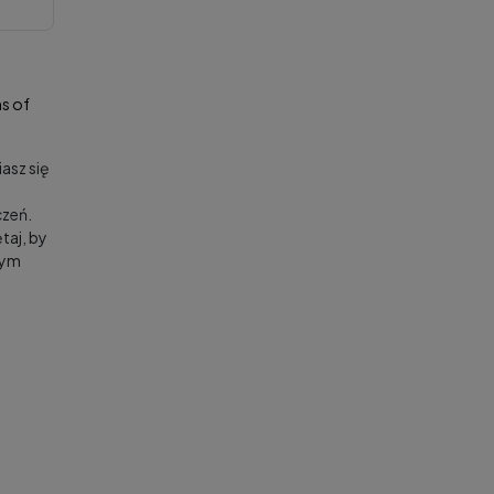
s of
asz się
zeń.
taj, by
nym