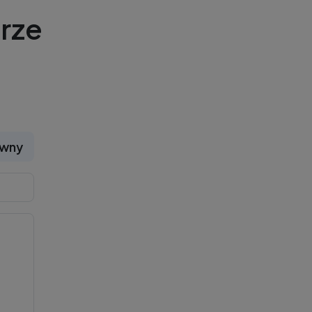
rze
ywny