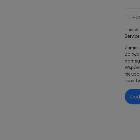
Pot
This si
Service
Zamiesz
do twor
pomaga
Wspólni
nie ud
razie T
Dod