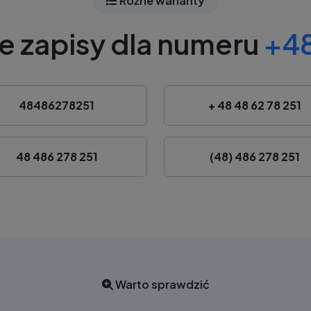
Różne warianty
e zapisy dla numeru
+48
48486278251
+ 48 48 62 78 251
48 486 278 251
(48) 486 278 251
Warto sprawdzić