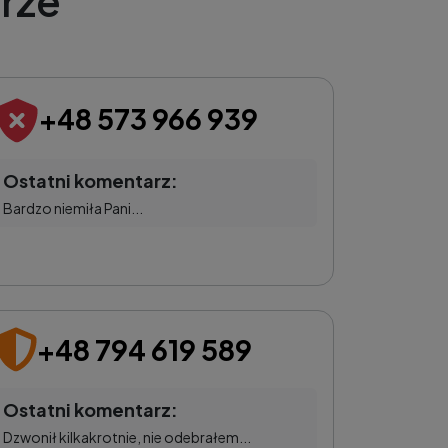
rze
+48 573 966 939
Ostatni komentarz:
Bardzo niemiła Pani...
+48 794 619 589
Ostatni komentarz:
Dzwonił kilkakrotnie, nie odebrałem...