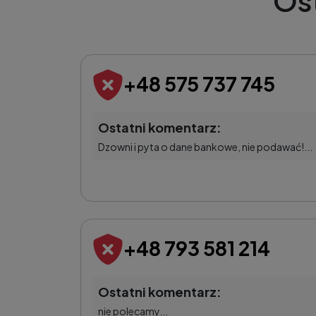
Os
+48 575 737 745
Ostatni komentarz:
Dzowni i pyta o dane bankowe, nie podawać!...
+48 793 581 214
Ostatni komentarz:
nie polecamy...