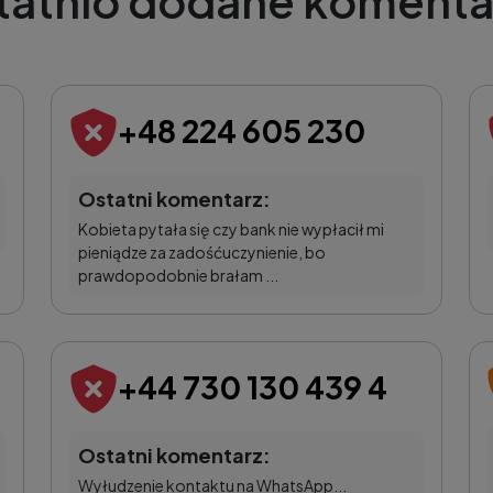
tatnio dodane komenta
+48 224 605 230
Ostatni komentarz:
Kobieta pytała się czy bank nie wypłacił mi
pieniądze za zadośćuczynienie, bo
prawdopodobnie brałam ...
+44 730 130 439 4
Ostatni komentarz:
Wyłudzenie kontaktu na WhatsApp...