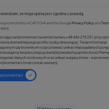
wierdzam, że moja opinia jest zgodna z prawdą
te is protected by reCAPTCHA and the Google
Privacy Policy
and
Term
apply.
czając swój komentarz na temat numeru +48 486 278 251, przyczyni
zenia dokładniejszego profilu osoby dzwoniącej. Twoje informacje
ją innym użytkownikom rozpoznawać i unikać niepożądanych połąc
e budujemy bezpieczniejszą i bardziej świadomą społeczność! Pamię
ostępniać danych osobowych oraz unikać wulgaryzmów - w przeciw
wój komentarz może zostać usunięty.
aj komentarz