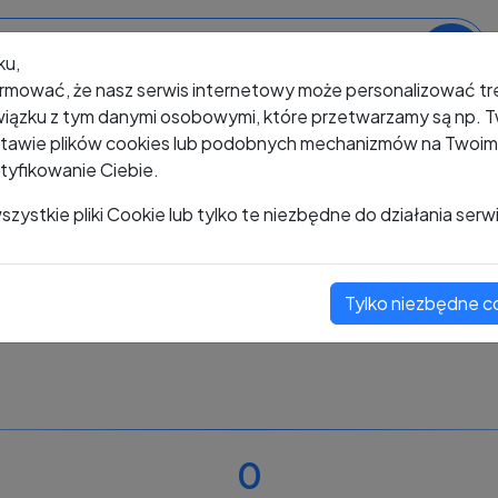
ku,
rmować, że nasz serwis internetowy może personalizować t
iązku z tym danymi osobowymi, które przetwarzamy są np. Tw
awie plików cookies lub podobnych mechanizmów na Twoim u
tyfikowanie Ciebie.
+48 486 278 251
zystkie pliki Cookie lub tylko te niezbędne do działania serw
Tylko niezbędne c
Zobacz komentarze
Oceń ten numer
0