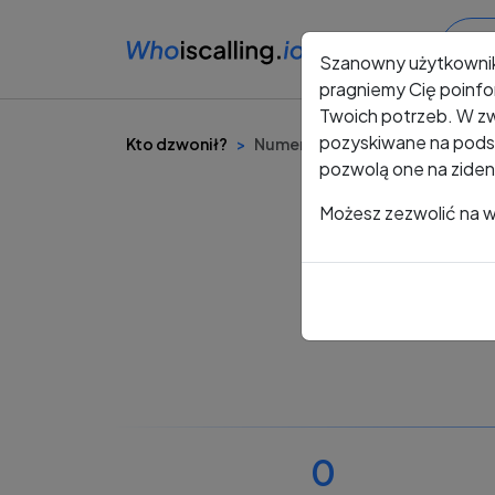
Szanowny użytkowni
pragniemy Cię poinfo
Twoich potrzeb. W zw
pozyskiwane na podst
Kto dzwonił?
Numer +48 486 278 251
pozwolą one na ziden
Możesz zezwolić na ws
0