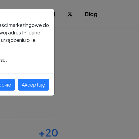
Blog
reści marketingowe do
ój adres IP, dane
rządzeniu o ile
isu.
ookie
Akceptuję
+20