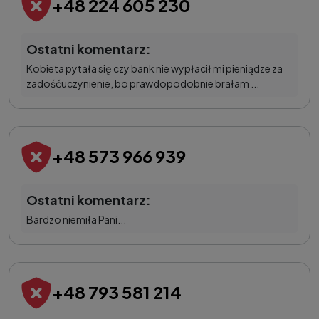
+48 224 605 230
Ostatni komentarz:
Kobieta pytała się czy bank nie wypłacił mi pieniądze za
zadośćuczynienie, bo prawdopodobnie brałam ...
+48 573 966 939
Ostatni komentarz:
Bardzo niemiła Pani...
+48 793 581 214