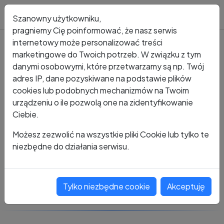
Blog
Szanowny użytkowniku,
pragniemy Cię poinformować, że nasz serwis
internetowy może personalizować treści
marketingowe do Twoich potrzeb. W związku z tym
Kto dzwonił?
Numer +48 486 111 168
danymi osobowymi, które przetwarzamy są np. Twój
adres IP, dane pozyskiwane na podstawie plików
+48 486 111 168
cookies lub podobnych mechanizmów na Twoim
urządzeniu o ile pozwolą one na zidentyfikowanie
Ciebie.
Zobacz komentarze
Możesz zezwolić na wszystkie pliki Cookie lub tylko te
niezbędne do działania serwisu.
Oceń ten numer
Tylko niezbędne cookie
Akceptuję