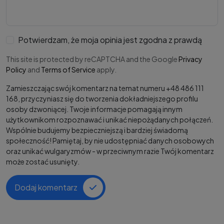
Potwierdzam, że moja opinia jest zgodna z prawdą
This site is protected by reCAPTCHA and the Google
Privacy
Policy
and
Terms of Service
apply.
Zamieszczając swój komentarz na temat numeru +48 486 111
168, przyczyniasz się do tworzenia dokładniejszego profilu
osoby dzwoniącej. Twoje informacje pomagają innym
użytkownikom rozpoznawać i unikać niepożądanych połączeń.
Wspólnie budujemy bezpieczniejszą i bardziej świadomą
społeczność! Pamiętaj, by nie udostępniać danych osobowych
oraz unikać wulgaryzmów - w przeciwnym razie Twój komentarz
może zostać usunięty.
Dodaj komentarz