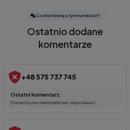
Co inni mówią o tym numerach?
Ostatnio dodane
komentarze
+48 575 737 745
Ostatni komentarz:
Dzowni i pyta o dane bankowe, nie podawać!...