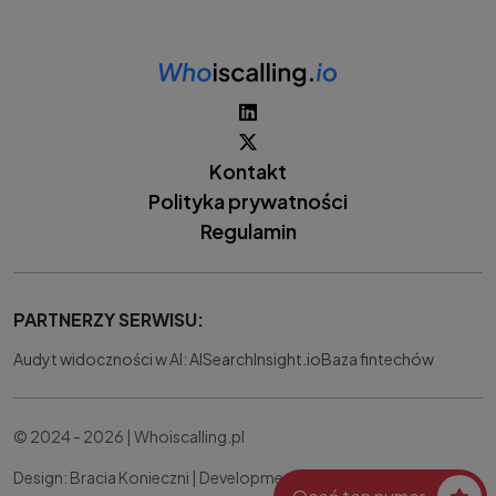
Kontakt
Polityka prywatności
Regulamin
PARTNERZY SERWISU:
Audyt widoczności w AI: AISearchInsight.io
Baza fintechów
© 2024 - 2026 | Whoiscalling.pl
Design: Bracia Konieczni |
Development:
IT Works Better