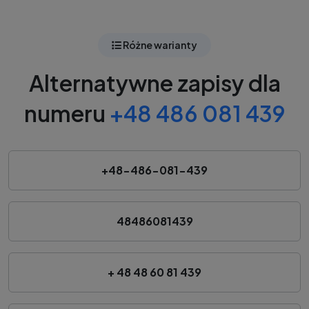
Różne warianty
Alternatywne zapisy dla
numeru
+48 486 081 439
+48-486-081-439
48486081439
+ 48 48 60 81 439