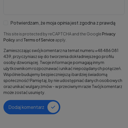
Potwierdzam, że moja opinia jest zgodna z prawdą
This site is protected by reCAPTCHA and the Google
Privacy
Policy
and
Terms of Service
apply.
Zamieszczając swój komentarz na temat numeru +48 486 081
439, przyczyniasz się do tworzenia dokładniejszego profilu
osoby dzwoniącej. Twoje informacje pomagają innym
użytkownikom rozpoznawać i unikać niepożądanych połączeń.
Wspólnie budujemy bezpieczniejszą i bardziej świadomą
społeczność! Pamiętaj, by nie udostępniać danych osobowych
oraz unikać wulgaryzmów - w przeciwnym razie Twój komentarz
może zostać usunięty.
Dodaj komentarz