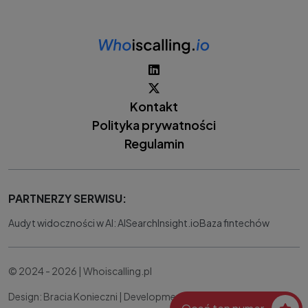
Kontakt
Polityka prywatności
Regulamin
PARTNERZY SERWISU:
Audyt widoczności w AI: AISearchInsight.io
Baza fintechów
© 2024 - 2026 | Whoiscalling.pl
Design: Bracia Konieczni |
Development:
IT Works Better