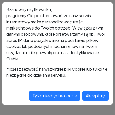
Blog
Szanowny użytkowniku,
pragniemy Cię poinformować, że nasz serwis
internetowy może personalizować treści
marketingowe do Twoich potrzeb. W związku z tym
Kto dzwonił?
Numer +48 486 081 439
danymi osobowymi, które przetwarzamy są np. Twój
adres IP, dane pozyskiwane na podstawie plików
+48 486 081 439
cookies lub podobnych mechanizmów na Twoim
urządzeniu o ile pozwolą one na zidentyfikowanie
Ciebie.
Zobacz komentarze
Możesz zezwolić na wszystkie pliki Cookie lub tylko te
niezbędne do działania serwisu.
Oceń ten numer
Tylko niezbędne cookie
Akceptuję