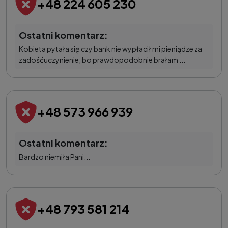
+48 224 605 230
Ostatni komentarz:
Kobieta pytała się czy bank nie wypłacił mi pieniądze za
zadośćuczynienie, bo prawdopodobnie brałam ...
+48 573 966 939
Ostatni komentarz:
Bardzo niemiła Pani...
+48 793 581 214