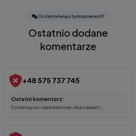
Co inni mówią o tym numerach?
Ostatnio dodane
komentarze
+48 575 737 745
Ostatni komentarz:
Dzowni i pyta o dane bankowe, nie podawać!...