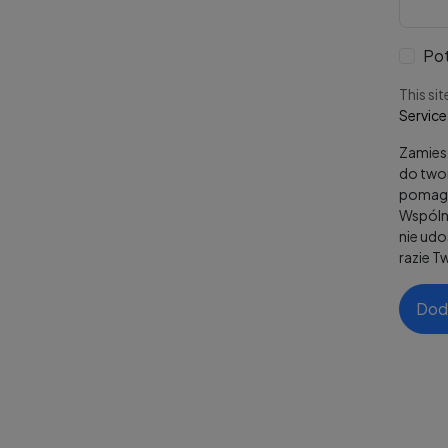
Pot
This si
Service
Zamiesz
do twor
pomaga
Wspólni
nie ud
razie T
Dod