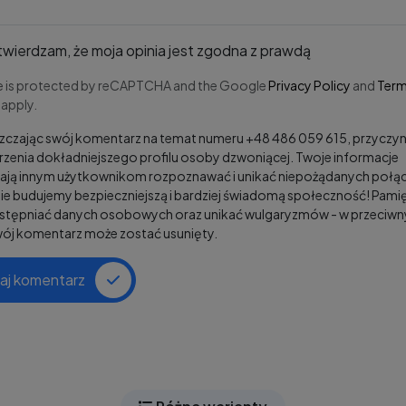
wierdzam, że moja opinia jest zgodna z prawdą
te is protected by reCAPTCHA and the Google
Privacy Policy
and
Term
apply.
czając swój komentarz na temat numeru +48 486 059 615, przyczyni
zenia dokładniejszego profilu osoby dzwoniącej. Twoje informacje
ją innym użytkownikom rozpoznawać i unikać niepożądanych połąc
e budujemy bezpieczniejszą i bardziej świadomą społeczność! Pamię
ostępniać danych osobowych oraz unikać wulgaryzmów - w przeciw
wój komentarz może zostać usunięty.
aj komentarz