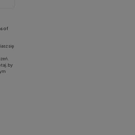
s of
asz się
zeń.
taj, by
nym