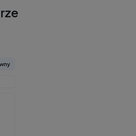
rze
ywny