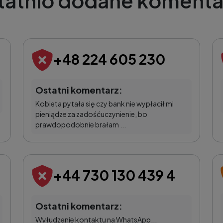
tatnio dodane komenta
+48 224 605 230
Ostatni komentarz:
Kobieta pytała się czy bank nie wypłacił mi
pieniądze za zadośćuczynienie, bo
prawdopodobnie brałam ...
+44 730 130 439 4
Ostatni komentarz:
Wyłudzenie kontaktu na WhatsApp...