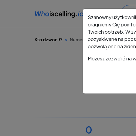
Szanowny użytkowni
pragniemy Cię poinfo
Twoich potrzeb. W zw
pozyskiwane na podst
Kto dzwonił?
Numer +48 486 059 615
pozwolą one na ziden
Możesz zezwolić na ws
0