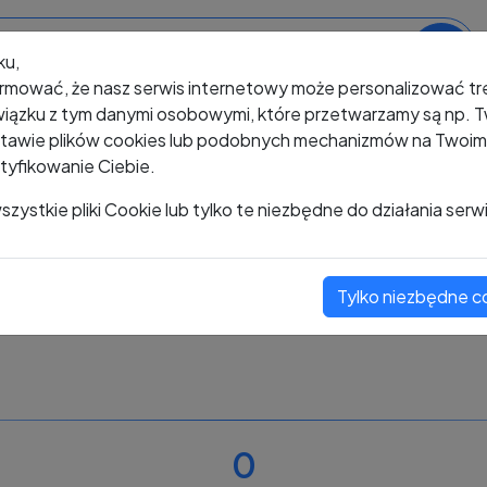
ku,
rmować, że nasz serwis internetowy może personalizować t
iązku z tym danymi osobowymi, które przetwarzamy są np. Tw
awie plików cookies lub podobnych mechanizmów na Twoim u
tyfikowanie Ciebie.
+48 486 059 615
zystkie pliki Cookie lub tylko te niezbędne do działania serw
Tylko niezbędne c
Zobacz komentarze
Oceń ten numer
0