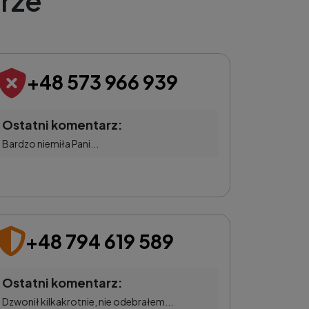
rze
+48 573 966 939
Ostatni komentarz:
Bardzo niemiła Pani...
+48 794 619 589
Ostatni komentarz:
Dzwonił kilkakrotnie, nie odebrałem...