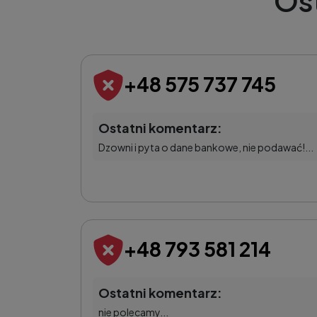
Os
+48 575 737 745
Ostatni komentarz:
Dzowni i pyta o dane bankowe, nie podawać!...
+48 793 581 214
Ostatni komentarz:
nie polecamy...