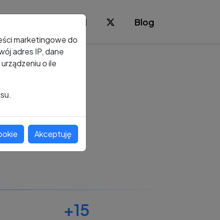
Blog
reści marketingowe do
ój adres IP, dane
rządzeniu o ile
isu.
ookie
Akceptuję
+15