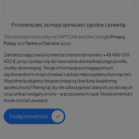
Potwierdzam, że moja opinia jest zgodna z prawdą
This site is protected by reCAPTCHA and the Google
Privacy
Policy
and
Terms of Service
apply.
Zamieszczając swój komentarz na temat numeru +48 486 035
432 8, przyczyniasz się do tworzenia dokładniejszego profilu
osoby dzwoniącej. Twoje informacje pomagają innym
użytkownikom rozpoznawać i unikać niepożądanych połączeń.
Wspólnie budujemy bezpieczniejszą i bardziej świadomą
społeczność! Pamiętaj, by nie udostępniać danych osobowych
oraz unikać wulgaryzmów - w przeciwnym razie Twój komentarz
może zostać usunięty.
Dodaj komentarz