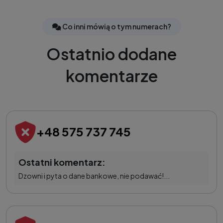
Co inni mówią o tym numerach?
Ostatnio dodane
komentarze
+48 575 737 745
Ostatni komentarz:
Dzowni i pyta o dane bankowe, nie podawać!...