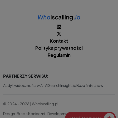
Kontakt
Polityka prywatności
Regulamin
PARTNERZY SERWISU:
Audyt widoczności w AI: AISearchInsight.io
Baza fintechów
© 2024 - 2026 | Whoiscalling.pl
Design: Bracia Konieczni |
Development:
IT Works Better