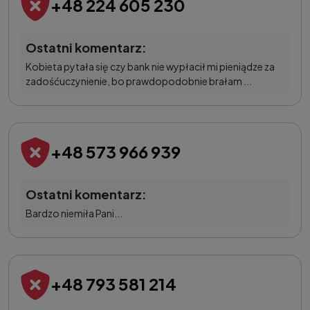
+48 224 605 230
Ostatni komentarz:
Kobieta pytała się czy bank nie wypłacił mi pieniądze za
zadośćuczynienie, bo prawdopodobnie brałam ...
+48 573 966 939
Ostatni komentarz:
Bardzo niemiła Pani...
+48 793 581 214