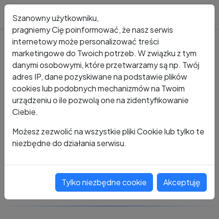
Blog
Szanowny użytkowniku,
pragniemy Cię poinformować, że nasz serwis
internetowy może personalizować treści
marketingowe do Twoich potrzeb. W związku z tym
Kto dzwonił?
Numer +48 486 035 432 8
danymi osobowymi, które przetwarzamy są np. Twój
adres IP, dane pozyskiwane na podstawie plików
+48 486 035 432 8
cookies lub podobnych mechanizmów na Twoim
urządzeniu o ile pozwolą one na zidentyfikowanie
Ciebie.
Zobacz komentarze
Możesz zezwolić na wszystkie pliki Cookie lub tylko te
niezbędne do działania serwisu.
Oceń ten numer
Tylko niezbędne cookie
Akceptuję