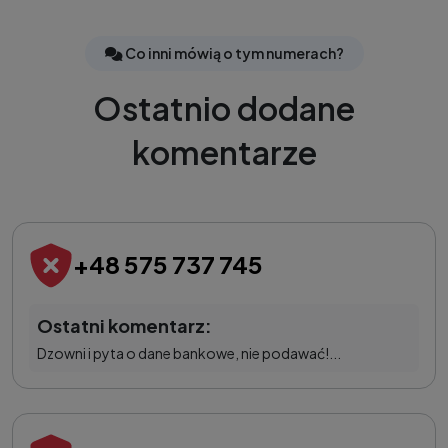
Co inni mówią o tym numerach?
Ostatnio dodane
komentarze
+48 575 737 745
Ostatni komentarz:
Dzowni i pyta o dane bankowe, nie podawać!...