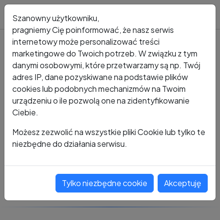
Blog
Szanowny użytkowniku,
pragniemy Cię poinformować, że nasz serwis
internetowy może personalizować treści
marketingowe do Twoich potrzeb. W związku z tym
Kto dzwonił?
Numer +48 485 661 145 6
danymi osobowymi, które przetwarzamy są np. Twój
adres IP, dane pozyskiwane na podstawie plików
+48 485 661 145 6
cookies lub podobnych mechanizmów na Twoim
urządzeniu o ile pozwolą one na zidentyfikowanie
Ciebie.
Zobacz komentarze
Możesz zezwolić na wszystkie pliki Cookie lub tylko te
niezbędne do działania serwisu.
Oceń ten numer
Tylko niezbędne cookie
Akceptuję