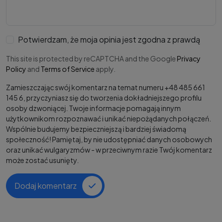
Potwierdzam, że moja opinia jest zgodna z prawdą
This site is protected by reCAPTCHA and the Google
Privacy
Policy
and
Terms of Service
apply.
Zamieszczając swój komentarz na temat numeru +48 485 661
145 6, przyczyniasz się do tworzenia dokładniejszego profilu
osoby dzwoniącej. Twoje informacje pomagają innym
użytkownikom rozpoznawać i unikać niepożądanych połączeń.
Wspólnie budujemy bezpieczniejszą i bardziej świadomą
społeczność! Pamiętaj, by nie udostępniać danych osobowych
oraz unikać wulgaryzmów - w przeciwnym razie Twój komentarz
może zostać usunięty.
Dodaj komentarz