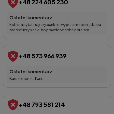
+48 224 605 230
Ostatni komentarz:
Kobieta pytała się czy bank nie wypłacił mi pieniądze za
zadośćuczynienie, bo prawdopodobnie brałam ...
+48 573 966 939
Ostatni komentarz:
Bardzo niemiła Pani...
+48 793 581 214