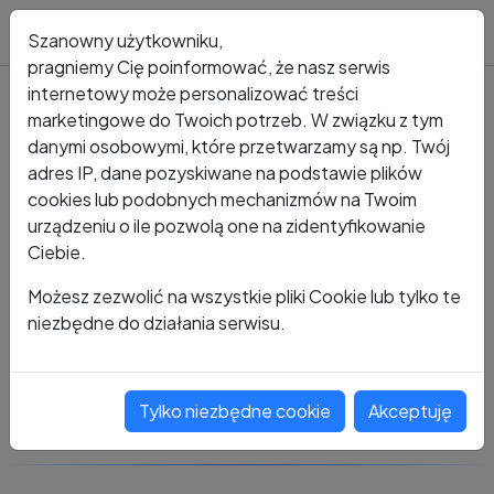
Blog
Szanowny użytkowniku,
pragniemy Cię poinformować, że nasz serwis
internetowy może personalizować treści
marketingowe do Twoich potrzeb. W związku z tym
Kto dzwonił?
Numer +48 485 195 030
danymi osobowymi, które przetwarzamy są np. Twój
adres IP, dane pozyskiwane na podstawie plików
+48 485 195 030
cookies lub podobnych mechanizmów na Twoim
urządzeniu o ile pozwolą one na zidentyfikowanie
Ciebie.
Zobacz komentarze
Możesz zezwolić na wszystkie pliki Cookie lub tylko te
niezbędne do działania serwisu.
Oceń ten numer
Tylko niezbędne cookie
Akceptuję