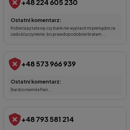
+48 224 605 230
Ostatni komentarz:
Kobieta pytała się czy bank nie wypłacił mi pieniądze za
zadośćuczynienie, bo prawdopodobnie brałam ...
+48 573 966 939
Ostatni komentarz:
Bardzo niemiła Pani...
+48 793 581 214