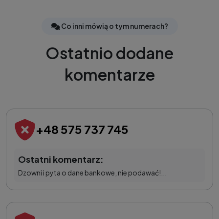
Co inni mówią o tym numerach?
Ostatnio dodane
komentarze
+48 575 737 745
Ostatni komentarz:
Dzowni i pyta o dane bankowe, nie podawać!...