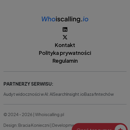
Kontakt
Polityka prywatności
Regulamin
PARTNERZY SERWISU:
Audyt widoczności w AI: AISearchInsight.io
Baza fintechów
© 2024 - 2026 | Whoiscalling.pl
Design: Bracia Konieczni |
Development:
IT Works Better