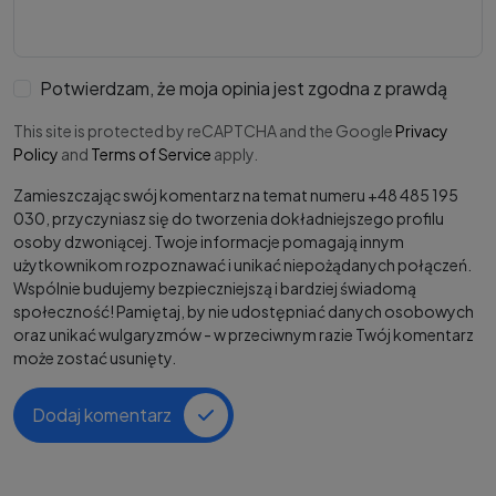
Potwierdzam, że moja opinia jest zgodna z prawdą
This site is protected by reCAPTCHA and the Google
Privacy
Policy
and
Terms of Service
apply.
Zamieszczając swój komentarz na temat numeru +48 485 195
030, przyczyniasz się do tworzenia dokładniejszego profilu
osoby dzwoniącej. Twoje informacje pomagają innym
użytkownikom rozpoznawać i unikać niepożądanych połączeń.
Wspólnie budujemy bezpieczniejszą i bardziej świadomą
społeczność! Pamiętaj, by nie udostępniać danych osobowych
oraz unikać wulgaryzmów - w przeciwnym razie Twój komentarz
może zostać usunięty.
Dodaj komentarz