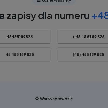
Różne warianty
e zapisy dla numeru
+48
48485189825
+ 48 48 51 89 825
48 485 189 825
(48) 485 189 825
Warto sprawdzić