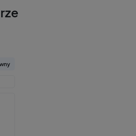
rze
ywny