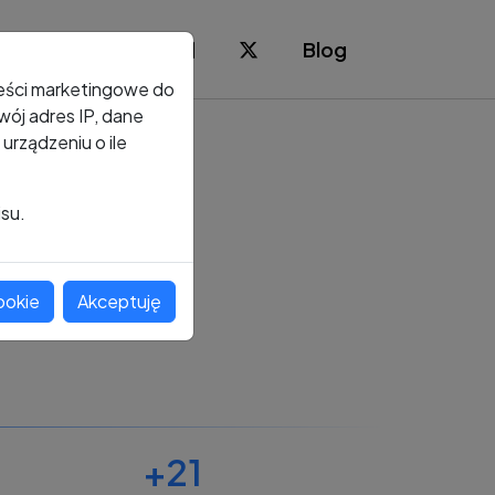
Blog
reści marketingowe do
ój adres IP, dane
rządzeniu o ile
isu.
ookie
Akceptuję
+21