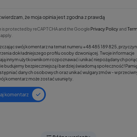
wierdzam, że moja opinia jest zgodna z prawdą
te is protected by reCAPTCHA and the Google
Privacy Policy
and
Term
apply.
czając swój komentarz na temat numeru +48 485 189 825, przyczyni
zenia dokładniejszego profilu osoby dzwoniącej. Twoje informacje
ją innym użytkownikom rozpoznawać i unikać niepożądanych połąc
e budujemy bezpieczniejszą i bardziej świadomą społeczność! Pamię
ostępniać danych osobowych oraz unikać wulgaryzmów - w przeciw
wój komentarz może zostać usunięty.
aj komentarz