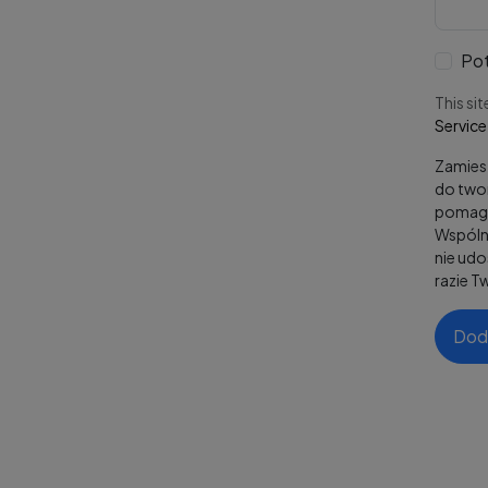
Pot
This si
Service
Zamiesz
do twor
pomaga
Wspólni
nie ud
razie T
Dod