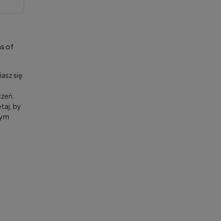
s of
asz się
zeń.
taj, by
nym