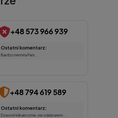
rze
+48 573 966 939
Ostatni komentarz:
Bardzo niemiła Pani...
+48 794 619 589
Ostatni komentarz:
Dzwonił kilkakrotnie, nie odebrałem...