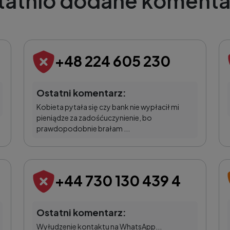
tatnio dodane komenta
+48 224 605 230
Ostatni komentarz:
Kobieta pytała się czy bank nie wypłacił mi
pieniądze za zadośćuczynienie, bo
prawdopodobnie brałam ...
+44 730 130 439 4
Ostatni komentarz:
Wyłudzenie kontaktu na WhatsApp...