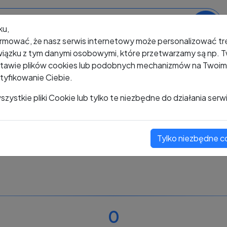
ku,
rmować, że nasz serwis internetowy może personalizować t
iązku z tym danymi osobowymi, które przetwarzamy są np. Tw
awie plików cookies lub podobnych mechanizmów na Twoim u
tyfikowanie Ciebie.
+48 485 189 825
zystkie pliki Cookie lub tylko te niezbędne do działania serw
Tylko niezbędne c
Zobacz komentarze
Oceń ten numer
0