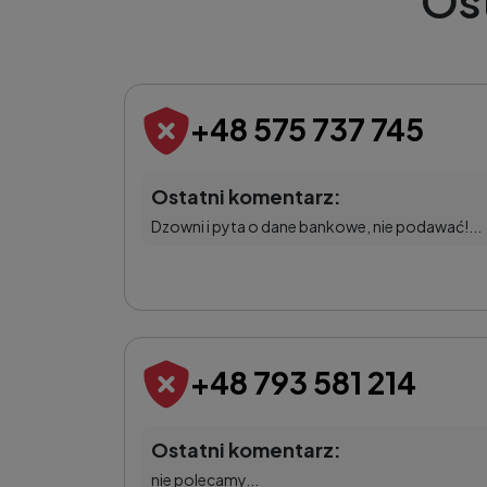
Os
+48 575 737 745
Ostatni komentarz:
Dzowni i pyta o dane bankowe, nie podawać!...
+48 793 581 214
Ostatni komentarz:
nie polecamy...