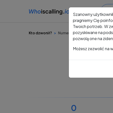
Szanowny użytkowni
pragniemy Cię poinfo
Twoich potrzeb. W zw
pozyskiwane na podst
Kto dzwonił?
Numer +48 485 189 825
pozwolą one na ziden
Możesz zezwolić na ws
0