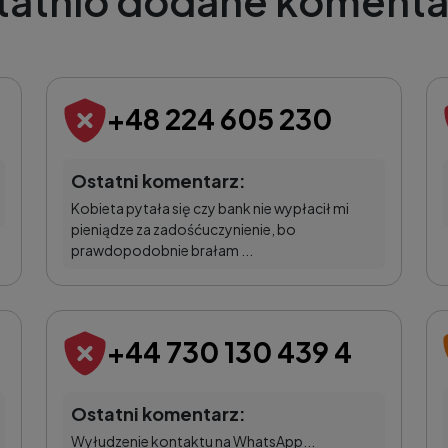
tatnio dodane komenta
+48 224 605 230
Ostatni komentarz:
Kobieta pytała się czy bank nie wypłacił mi
pieniądze za zadośćuczynienie, bo
prawdopodobnie brałam ...
+44 730 130 439 4
Ostatni komentarz:
Wyłudzenie kontaktu na WhatsApp...