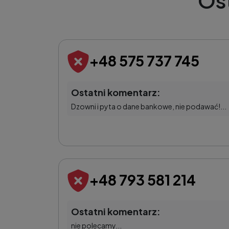
Os
+48 575 737 745
Ostatni komentarz:
Dzowni i pyta o dane bankowe, nie podawać!...
+48 793 581 214
Ostatni komentarz:
nie polecamy...