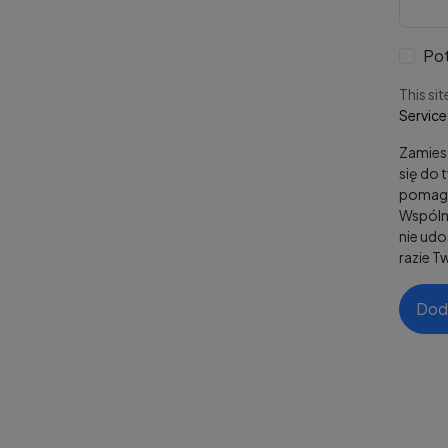
Pot
This si
Service
Zamies
się do 
pomaga
Wspólni
nie ud
razie T
Dod