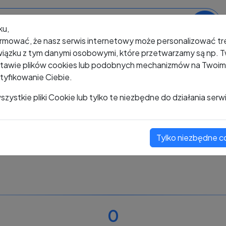
ku,
rmować, że nasz serwis internetowy może personalizować t
iązku z tym danymi osobowymi, które przetwarzamy są np. Tw
awie plików cookies lub podobnych mechanizmów na Twoim u
tyfikowanie Ciebie.
+48 485 036 388
zystkie pliki Cookie lub tylko te niezbędne do działania serw
Tylko niezbędne c
Zobacz komentarze
Oceń ten numer
0