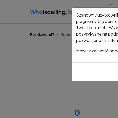
Szanowny użytkowni
pragniemy Cię poinfo
Twoich potrzeb. W zw
pozyskiwane na podst
Kto dzwonił?
Numer +48 485 036 388
pozwolą one na ziden
Możesz zezwolić na ws
0