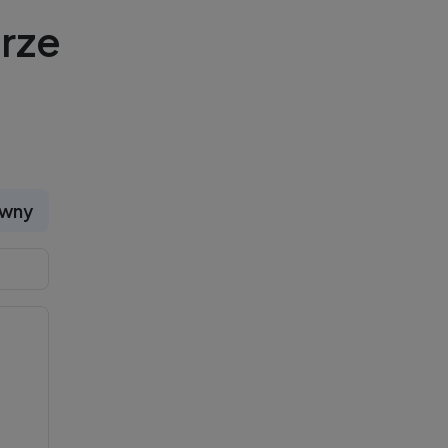
rze
ywny