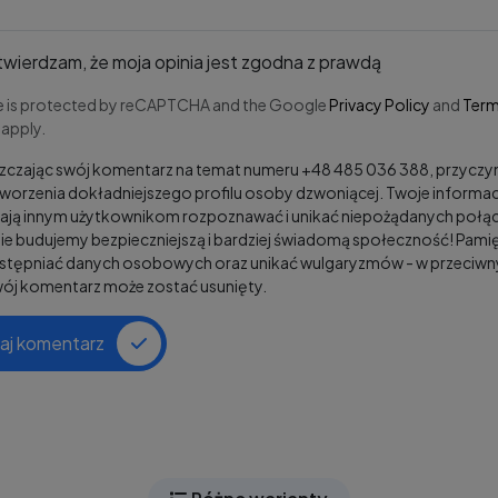
wierdzam, że moja opinia jest zgodna z prawdą
te is protected by reCAPTCHA and the Google
Privacy Policy
and
Term
apply.
zczając swój komentarz na temat numeru +48 485 036 388, przyczy
tworzenia dokładniejszego profilu osoby dzwoniącej. Twoje informac
ją innym użytkownikom rozpoznawać i unikać niepożądanych połąc
e budujemy bezpieczniejszą i bardziej świadomą społeczność! Pamię
ostępniać danych osobowych oraz unikać wulgaryzmów - w przeciw
wój komentarz może zostać usunięty.
aj komentarz