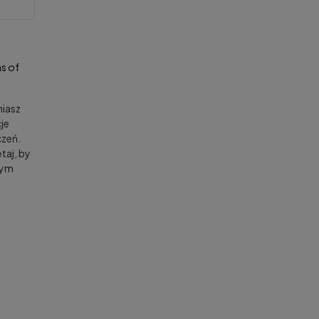
s of
niasz
je
zeń.
taj, by
nym