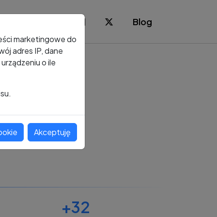
Blog
reści marketingowe do
ój adres IP, dane
rządzeniu o ile
isu.
ookie
Akceptuję
+32