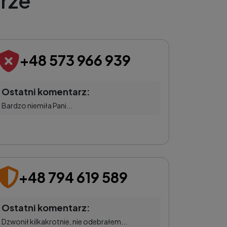
rze
+48 573 966 939
Ostatni komentarz:
Bardzo niemiła Pani...
+48 794 619 589
Ostatni komentarz:
Dzwonił kilkakrotnie, nie odebrałem...