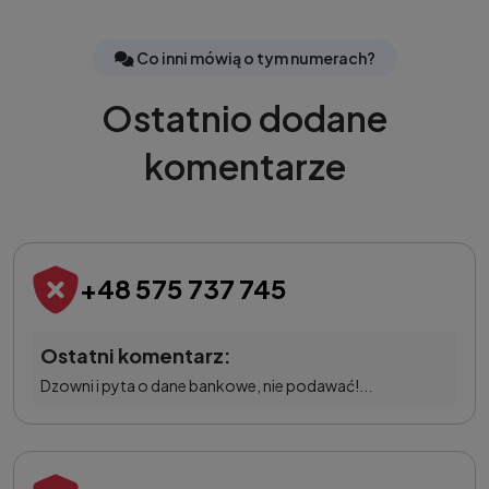
Co inni mówią o tym numerach?
Ostatnio dodane
komentarze
+48 575 737 745
Ostatni komentarz:
Dzowni i pyta o dane bankowe, nie podawać!...