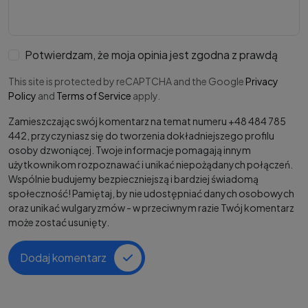
Potwierdzam, że moja opinia jest zgodna z prawdą
This site is protected by reCAPTCHA and the Google
Privacy
Policy
and
Terms of Service
apply.
Zamieszczając swój komentarz na temat numeru +48 484 785
442, przyczyniasz się do tworzenia dokładniejszego profilu
osoby dzwoniącej. Twoje informacje pomagają innym
użytkownikom rozpoznawać i unikać niepożądanych połączeń.
Wspólnie budujemy bezpieczniejszą i bardziej świadomą
społeczność! Pamiętaj, by nie udostępniać danych osobowych
oraz unikać wulgaryzmów - w przeciwnym razie Twój komentarz
może zostać usunięty.
Dodaj komentarz