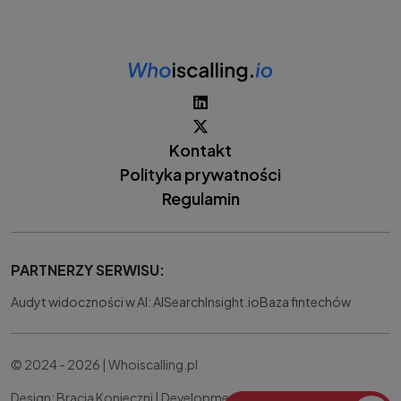
Kontakt
Polityka prywatności
Regulamin
PARTNERZY SERWISU:
Audyt widoczności w AI: AISearchInsight.io
Baza fintechów
© 2024 - 2026 | Whoiscalling.pl
Design: Bracia Konieczni |
Development:
IT Works Better