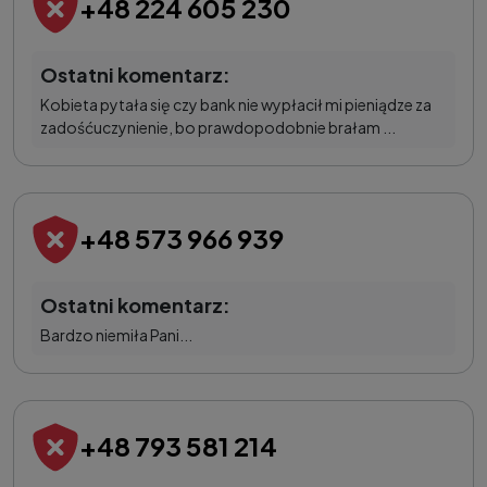
+48 224 605 230
Ostatni komentarz:
Kobieta pytała się czy bank nie wypłacił mi pieniądze za
zadośćuczynienie, bo prawdopodobnie brałam ...
+48 573 966 939
Ostatni komentarz:
Bardzo niemiła Pani...
+48 793 581 214