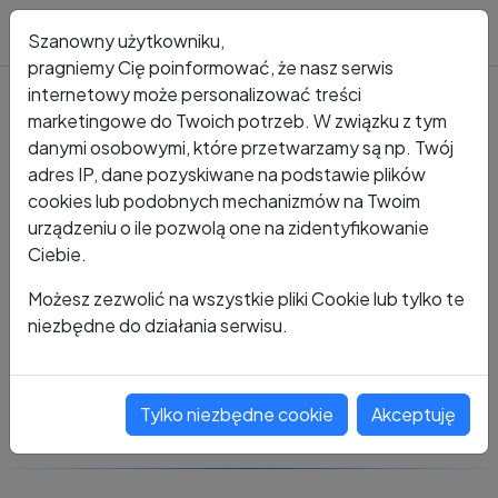
Blog
Szanowny użytkowniku,
pragniemy Cię poinformować, że nasz serwis
internetowy może personalizować treści
marketingowe do Twoich potrzeb. W związku z tym
Kto dzwonił?
Numer +48 484 785 442
danymi osobowymi, które przetwarzamy są np. Twój
adres IP, dane pozyskiwane na podstawie plików
+48 484 785 442
cookies lub podobnych mechanizmów na Twoim
urządzeniu o ile pozwolą one na zidentyfikowanie
Ciebie.
Zobacz komentarze
Możesz zezwolić na wszystkie pliki Cookie lub tylko te
niezbędne do działania serwisu.
Oceń ten numer
Tylko niezbędne cookie
Akceptuję