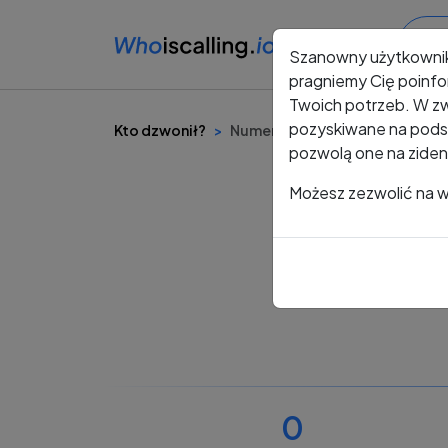
Szanowny użytkowni
pragniemy Cię poinfo
Twoich potrzeb. W zw
pozyskiwane na podst
Kto dzwonił?
Numer +48 484 779 252
pozwolą one na ziden
Możesz zezwolić na ws
0