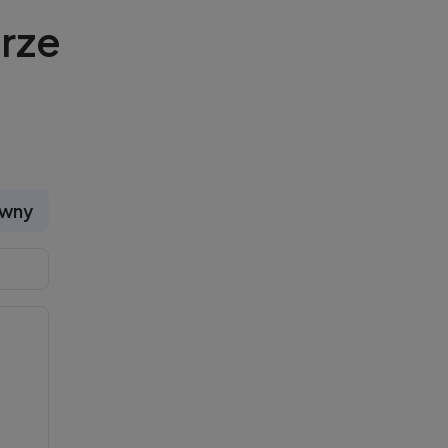
rze
ywny