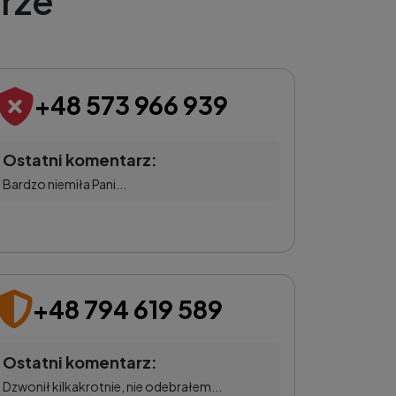
rze
+48 573 966 939
Ostatni komentarz:
Bardzo niemiła Pani...
+48 794 619 589
Ostatni komentarz:
Dzwonił kilkakrotnie, nie odebrałem...