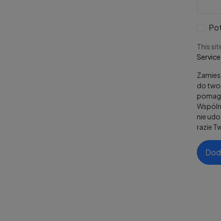
Pot
This si
Service
Zamiesz
do twor
pomaga
Wspólni
nie ud
razie T
Dod