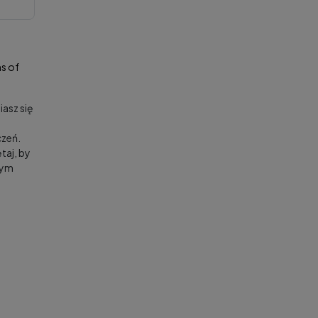
s of
asz się
zeń.
taj, by
nym