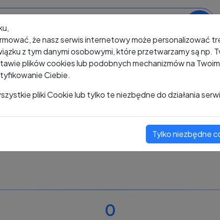
ku,
rmować, że nasz serwis internetowy może personalizować t
iązku z tym danymi osobowymi, które przetwarzamy są np. Tw
awie plików cookies lub podobnych mechanizmów na Twoim u
tyfikowanie Ciebie.
+48 484 779 252
zystkie pliki Cookie lub tylko te niezbędne do działania serw
Tylko niezbędne c
Zobacz komentarze
Oceń ten numer
0