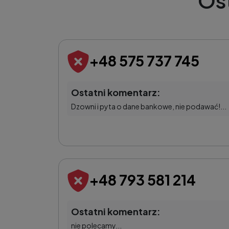
Os
+48 575 737 745
Ostatni komentarz:
Dzowni i pyta o dane bankowe, nie podawać!...
+48 793 581 214
Ostatni komentarz:
nie polecamy...