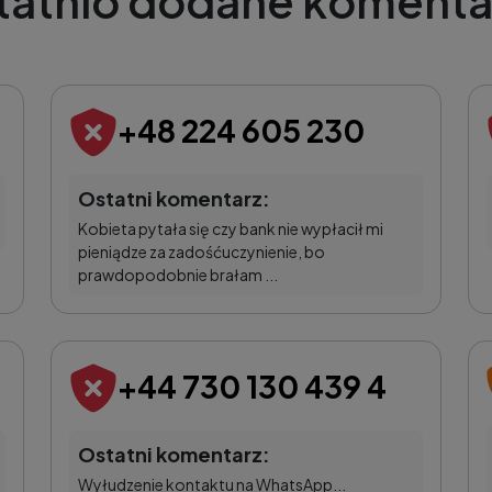
tatnio dodane komenta
+48 224 605 230
Ostatni komentarz:
Kobieta pytała się czy bank nie wypłacił mi
pieniądze za zadośćuczynienie, bo
prawdopodobnie brałam ...
+44 730 130 439 4
Ostatni komentarz:
Wyłudzenie kontaktu na WhatsApp...