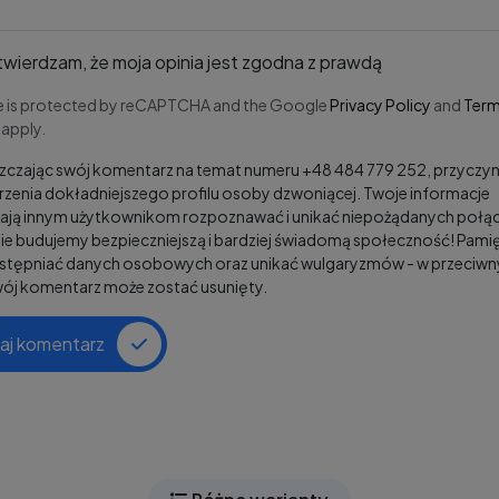
wierdzam, że moja opinia jest zgodna z prawdą
te is protected by reCAPTCHA and the Google
Privacy Policy
and
Term
apply.
czając swój komentarz na temat numeru +48 484 779 252, przyczyni
zenia dokładniejszego profilu osoby dzwoniącej. Twoje informacje
ją innym użytkownikom rozpoznawać i unikać niepożądanych połąc
e budujemy bezpieczniejszą i bardziej świadomą społeczność! Pamię
ostępniać danych osobowych oraz unikać wulgaryzmów - w przeciw
wój komentarz może zostać usunięty.
aj komentarz