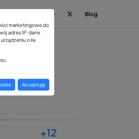
Blog
reści marketingowe do
ój adres IP, dane
rządzeniu o ile
isu.
ookie
Akceptuję
+12