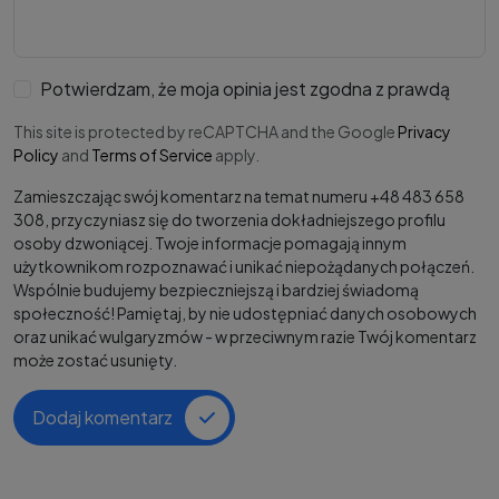
Potwierdzam, że moja opinia jest zgodna z prawdą
This site is protected by reCAPTCHA and the Google
Privacy
Policy
and
Terms of Service
apply.
Zamieszczając swój komentarz na temat numeru +48 483 658
308, przyczyniasz się do tworzenia dokładniejszego profilu
osoby dzwoniącej. Twoje informacje pomagają innym
użytkownikom rozpoznawać i unikać niepożądanych połączeń.
Wspólnie budujemy bezpieczniejszą i bardziej świadomą
społeczność! Pamiętaj, by nie udostępniać danych osobowych
oraz unikać wulgaryzmów - w przeciwnym razie Twój komentarz
może zostać usunięty.
Dodaj komentarz