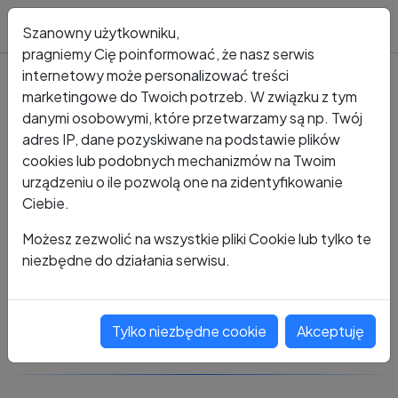
Blog
Szanowny użytkowniku,
pragniemy Cię poinformować, że nasz serwis
internetowy może personalizować treści
marketingowe do Twoich potrzeb. W związku z tym
Kto dzwonił?
Numer +48 483 658 308
danymi osobowymi, które przetwarzamy są np. Twój
adres IP, dane pozyskiwane na podstawie plików
+48 483 658 308
cookies lub podobnych mechanizmów na Twoim
urządzeniu o ile pozwolą one na zidentyfikowanie
Ciebie.
Zobacz komentarze
Możesz zezwolić na wszystkie pliki Cookie lub tylko te
niezbędne do działania serwisu.
Oceń ten numer
Tylko niezbędne cookie
Akceptuję