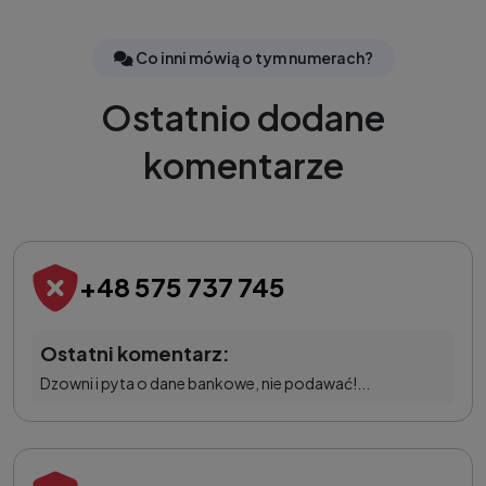
Co inni mówią o tym numerach?
Ostatnio dodane
komentarze
+48 575 737 745
Ostatni komentarz:
Dzowni i pyta o dane bankowe, nie podawać!...