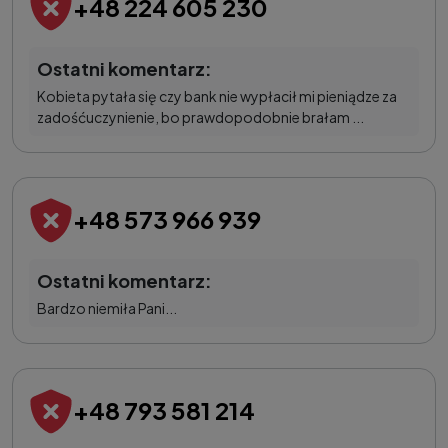
+48 224 605 230
Ostatni komentarz:
Kobieta pytała się czy bank nie wypłacił mi pieniądze za
zadośćuczynienie, bo prawdopodobnie brałam ...
+48 573 966 939
Ostatni komentarz:
Bardzo niemiła Pani...
+48 793 581 214