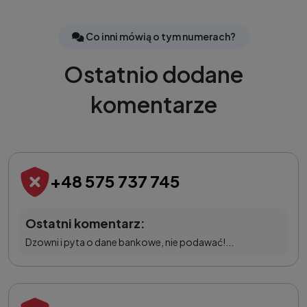
Co inni mówią o tym numerach?
Ostatnio dodane
komentarze
+48 575 737 745
Ostatni komentarz:
Dzowni i pyta o dane bankowe, nie podawać!...