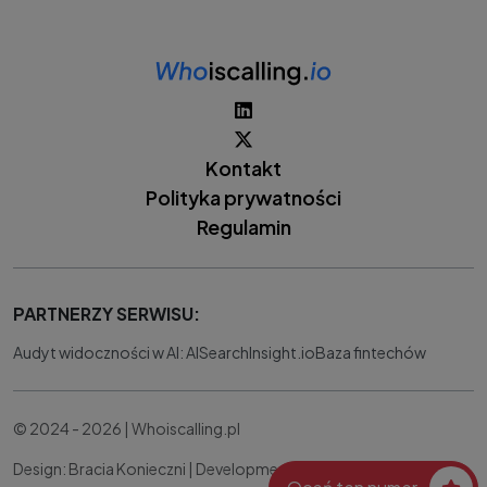
Kontakt
Polityka prywatności
Regulamin
PARTNERZY SERWISU:
Audyt widoczności w AI: AISearchInsight.io
Baza fintechów
© 2024 - 2026 | Whoiscalling.pl
Design: Bracia Konieczni |
Development:
IT Works Better