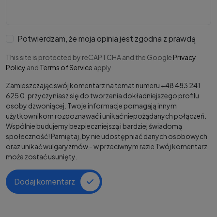
Potwierdzam, że moja opinia jest zgodna z prawdą
This site is protected by reCAPTCHA and the Google
Privacy
Policy
and
Terms of Service
apply.
Zamieszczając swój komentarz na temat numeru +48 483 241
625 0, przyczyniasz się do tworzenia dokładniejszego profilu
osoby dzwoniącej. Twoje informacje pomagają innym
użytkownikom rozpoznawać i unikać niepożądanych połączeń.
Wspólnie budujemy bezpieczniejszą i bardziej świadomą
społeczność! Pamiętaj, by nie udostępniać danych osobowych
oraz unikać wulgaryzmów - w przeciwnym razie Twój komentarz
może zostać usunięty.
Dodaj komentarz