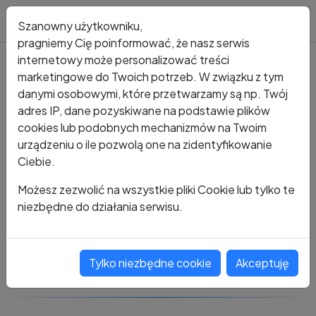
Blog
Szanowny użytkowniku,
pragniemy Cię poinformować, że nasz serwis
internetowy może personalizować treści
marketingowe do Twoich potrzeb. W związku z tym
Kto dzwonił?
Numer +48 483 241 625 0
danymi osobowymi, które przetwarzamy są np. Twój
adres IP, dane pozyskiwane na podstawie plików
+48 483 241 625 0
cookies lub podobnych mechanizmów na Twoim
urządzeniu o ile pozwolą one na zidentyfikowanie
Ciebie.
Zobacz komentarze
Możesz zezwolić na wszystkie pliki Cookie lub tylko te
niezbędne do działania serwisu.
Oceń ten numer
Tylko niezbędne cookie
Akceptuję