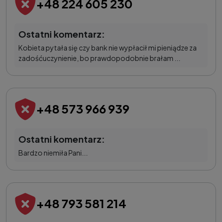
+48 224 605 230
Ostatni komentarz:
Kobieta pytała się czy bank nie wypłacił mi pieniądze za
zadośćuczynienie, bo prawdopodobnie brałam ...
+48 573 966 939
Ostatni komentarz:
Bardzo niemiła Pani...
+48 793 581 214