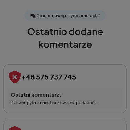
Co inni mówią o tym numerach?
Ostatnio dodane
komentarze
+48 575 737 745
Ostatni komentarz:
Dzowni i pyta o dane bankowe, nie podawać!...