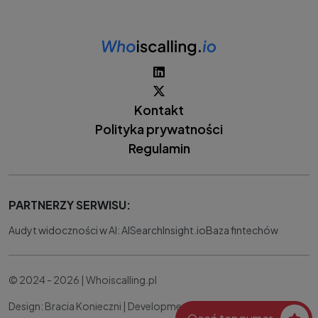
Kontakt
Polityka prywatności
Regulamin
PARTNERZY SERWISU:
Audyt widoczności w AI: AISearchInsight.io
Baza fintechów
© 2024 - 2026 | Whoiscalling.pl
Design: Bracia Konieczni |
Development:
IT Works Better