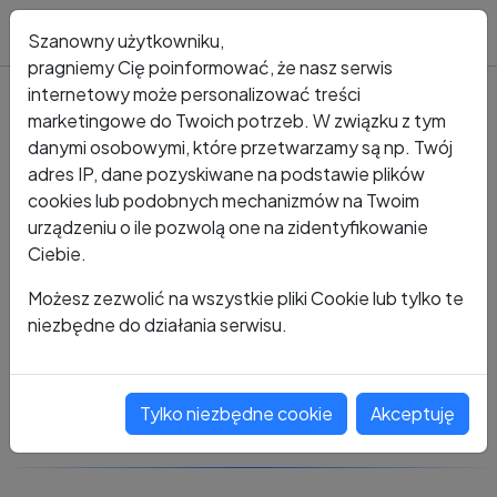
Blog
Szanowny użytkowniku,
pragniemy Cię poinformować, że nasz serwis
internetowy może personalizować treści
marketingowe do Twoich potrzeb. W związku z tym
Kto dzwonił?
Numer +48 482 278 285
danymi osobowymi, które przetwarzamy są np. Twój
adres IP, dane pozyskiwane na podstawie plików
+48 482 278 285
cookies lub podobnych mechanizmów na Twoim
urządzeniu o ile pozwolą one na zidentyfikowanie
Ciebie.
Zobacz komentarze
Możesz zezwolić na wszystkie pliki Cookie lub tylko te
niezbędne do działania serwisu.
Oceń ten numer
Tylko niezbędne cookie
Akceptuję