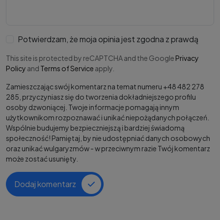
Potwierdzam, że moja opinia jest zgodna z prawdą
This site is protected by reCAPTCHA and the Google
Privacy
Policy
and
Terms of Service
apply.
Zamieszczając swój komentarz na temat numeru +48 482 278
285, przyczyniasz się do tworzenia dokładniejszego profilu
osoby dzwoniącej. Twoje informacje pomagają innym
użytkownikom rozpoznawać i unikać niepożądanych połączeń.
Wspólnie budujemy bezpieczniejszą i bardziej świadomą
społeczność! Pamiętaj, by nie udostępniać danych osobowych
oraz unikać wulgaryzmów - w przeciwnym razie Twój komentarz
może zostać usunięty.
Dodaj komentarz