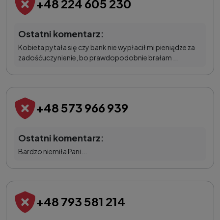
+48 224 605 230
Ostatni komentarz:
Kobieta pytała się czy bank nie wypłacił mi pieniądze za
zadośćuczynienie, bo prawdopodobnie brałam ...
+48 573 966 939
Ostatni komentarz:
Bardzo niemiła Pani...
+48 793 581 214