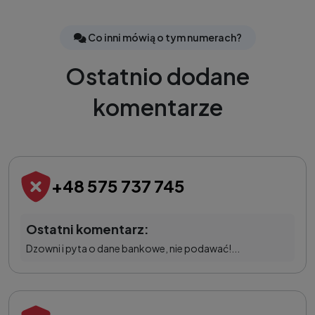
Co inni mówią o tym numerach?
Ostatnio dodane
komentarze
+48 575 737 745
Ostatni komentarz:
Dzowni i pyta o dane bankowe, nie podawać!...