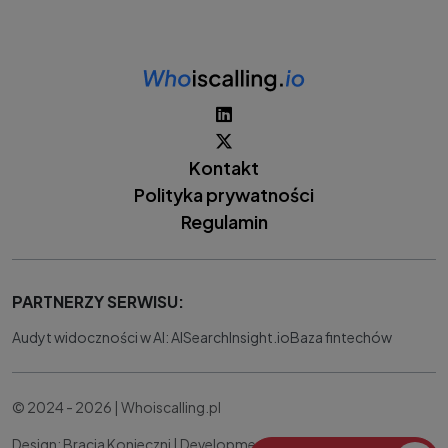
Kontakt
Polityka prywatności
Regulamin
PARTNERZY SERWISU:
Audyt widoczności w AI: AISearchInsight.io
Baza fintechów
© 2024 - 2026 | Whoiscalling.pl
Design: Bracia Konieczni |
Development:
IT Works Better