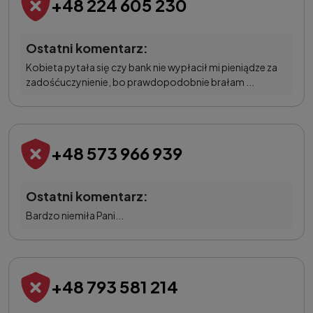
+48 224 605 230
Ostatni komentarz:
Kobieta pytała się czy bank nie wypłacił mi pieniądze za
zadośćuczynienie, bo prawdopodobnie brałam ...
+48 573 966 939
Ostatni komentarz:
Bardzo niemiła Pani...
+48 793 581 214