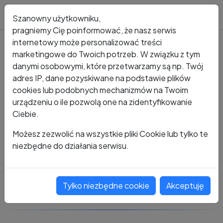
Blog
Szanowny użytkowniku,
pragniemy Cię poinformować, że nasz serwis
internetowy może personalizować treści
marketingowe do Twoich potrzeb. W związku z tym
Kto dzwonił?
Numer +48 482 271 485
danymi osobowymi, które przetwarzamy są np. Twój
adres IP, dane pozyskiwane na podstawie plików
+48 482 271 485
cookies lub podobnych mechanizmów na Twoim
urządzeniu o ile pozwolą one na zidentyfikowanie
Ciebie.
Zobacz komentarze
Możesz zezwolić na wszystkie pliki Cookie lub tylko te
niezbędne do działania serwisu.
Oceń ten numer
Tylko niezbędne cookie
Akceptuję