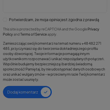
Potwierdzam, że moja opinia jest zgodna z prawdą
This site is protected by reCAPTCHA and the Google
Privacy
Policy
and
Terms of Service
apply.
Zamieszczając swój komentarz na temat numeru +48 482 271
485, przyczyniasz się do tworzenia dokładniejszego profilu
osoby dzwoniącej. Twoje informacje pomagają innym
użytkownikom rozpoznawać i unikać niepożądanych połączeń.
Wspólnie budujemy bezpieczniejszą i bardziej świadomą
społeczność! Pamiętaj, by nie udostępniać danych osobowych
oraz unikać wulgaryzmów - w przeciwnym razie Twój komentarz
może zostać usunięty.
Dodaj komentarz