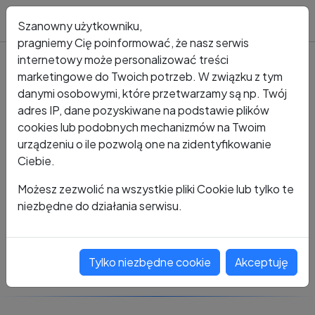
Blog
Szanowny użytkowniku,
pragniemy Cię poinformować, że nasz serwis
internetowy może personalizować treści
marketingowe do Twoich potrzeb. W związku z tym
Kto dzwonił?
Numer +48 482 217 310 4
danymi osobowymi, które przetwarzamy są np. Twój
adres IP, dane pozyskiwane na podstawie plików
+48 482 217 310 4
cookies lub podobnych mechanizmów na Twoim
urządzeniu o ile pozwolą one na zidentyfikowanie
Ciebie.
Zobacz komentarze
Możesz zezwolić na wszystkie pliki Cookie lub tylko te
niezbędne do działania serwisu.
Oceń ten numer
Tylko niezbędne cookie
Akceptuję