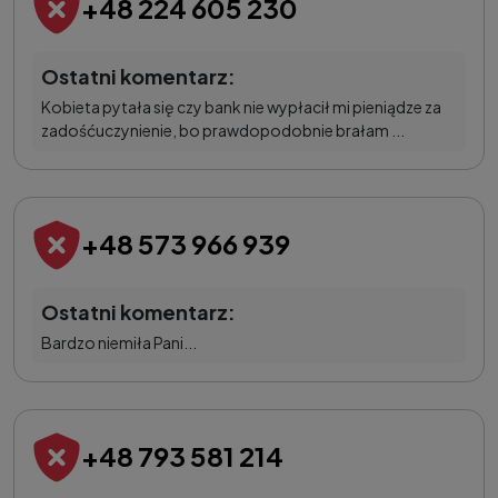
+48 224 605 230
Ostatni komentarz:
Kobieta pytała się czy bank nie wypłacił mi pieniądze za
zadośćuczynienie, bo prawdopodobnie brałam ...
+48 573 966 939
Ostatni komentarz:
Bardzo niemiła Pani...
+48 793 581 214