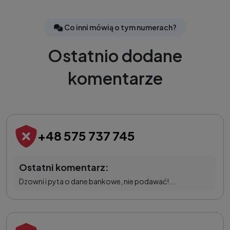
Co inni mówią o tym numerach?
Ostatnio dodane
komentarze
+48 575 737 745
Ostatni komentarz:
Dzowni i pyta o dane bankowe, nie podawać!...