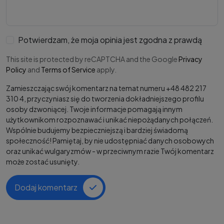
Potwierdzam, że moja opinia jest zgodna z prawdą
This site is protected by reCAPTCHA and the Google
Privacy
Policy
and
Terms of Service
apply.
Zamieszczając swój komentarz na temat numeru +48 482 217
310 4, przyczyniasz się do tworzenia dokładniejszego profilu
osoby dzwoniącej. Twoje informacje pomagają innym
użytkownikom rozpoznawać i unikać niepożądanych połączeń.
Wspólnie budujemy bezpieczniejszą i bardziej świadomą
społeczność! Pamiętaj, by nie udostępniać danych osobowych
oraz unikać wulgaryzmów - w przeciwnym razie Twój komentarz
może zostać usunięty.
Dodaj komentarz