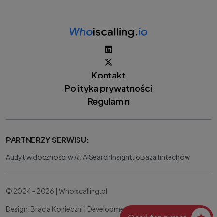
Kontakt
Polityka prywatności
Regulamin
PARTNERZY SERWISU:
Audyt widoczności w AI: AISearchInsight.io
Baza fintechów
© 2024 - 2026 | Whoiscalling.pl
Design: Bracia Konieczni |
Development:
IT Works Better