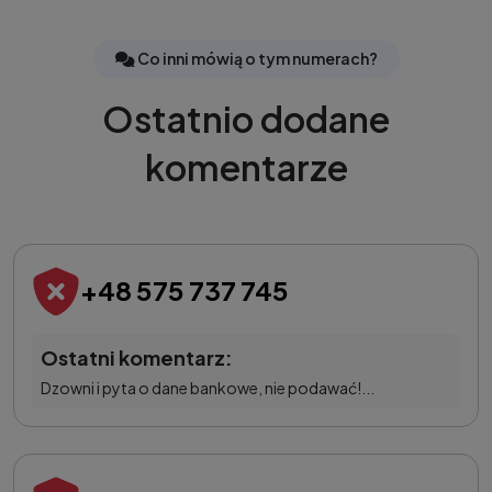
Co inni mówią o tym numerach?
Ostatnio dodane
komentarze
+48 575 737 745
Ostatni komentarz:
Dzowni i pyta o dane bankowe, nie podawać!...