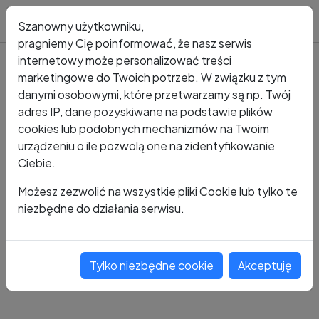
Blog
Szanowny użytkowniku,
pragniemy Cię poinformować, że nasz serwis
internetowy może personalizować treści
marketingowe do Twoich potrzeb. W związku z tym
Kto dzwonił?
Numer +48 459 567 727
danymi osobowymi, które przetwarzamy są np. Twój
adres IP, dane pozyskiwane na podstawie plików
+48 459 567 727
cookies lub podobnych mechanizmów na Twoim
urządzeniu o ile pozwolą one na zidentyfikowanie
Ciebie.
Zobacz komentarze
Możesz zezwolić na wszystkie pliki Cookie lub tylko te
niezbędne do działania serwisu.
Oceń ten numer
Tylko niezbędne cookie
Akceptuję