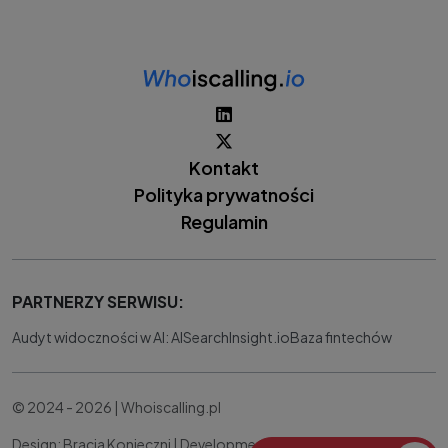
Kontakt
Polityka prywatności
Regulamin
PARTNERZY SERWISU:
Audyt widoczności w AI: AISearchInsight.io
Baza fintechów
© 2024 - 2026 | Whoiscalling.pl
Design: Bracia Konieczni |
Development:
IT Works Better