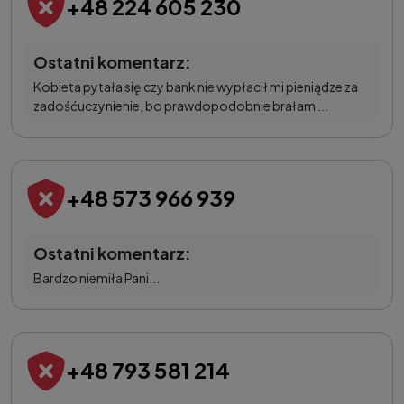
+48 224 605 230
Ostatni komentarz:
Kobieta pytała się czy bank nie wypłacił mi pieniądze za
zadośćuczynienie, bo prawdopodobnie brałam ...
+48 573 966 939
Ostatni komentarz:
Bardzo niemiła Pani...
+48 793 581 214