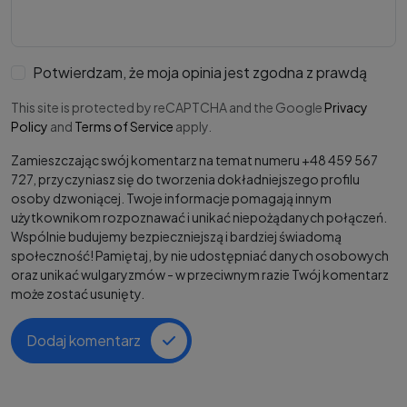
Potwierdzam, że moja opinia jest zgodna z prawdą
This site is protected by reCAPTCHA and the Google
Privacy
Policy
and
Terms of Service
apply.
Zamieszczając swój komentarz na temat numeru +48 459 567
727, przyczyniasz się do tworzenia dokładniejszego profilu
osoby dzwoniącej. Twoje informacje pomagają innym
użytkownikom rozpoznawać i unikać niepożądanych połączeń.
Wspólnie budujemy bezpieczniejszą i bardziej świadomą
społeczność! Pamiętaj, by nie udostępniać danych osobowych
oraz unikać wulgaryzmów - w przeciwnym razie Twój komentarz
może zostać usunięty.
Dodaj komentarz