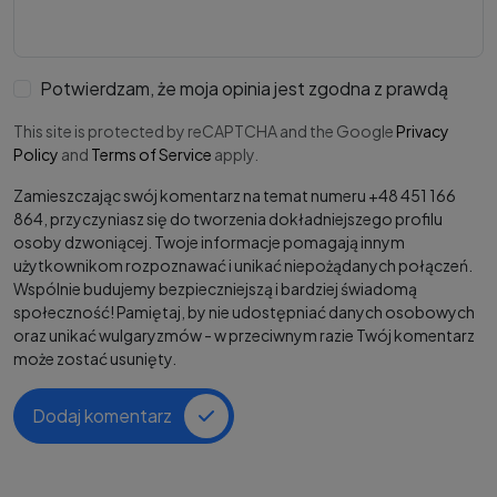
Potwierdzam, że moja opinia jest zgodna z prawdą
This site is protected by reCAPTCHA and the Google
Privacy
Policy
and
Terms of Service
apply.
Zamieszczając swój komentarz na temat numeru +48 451 166
864, przyczyniasz się do tworzenia dokładniejszego profilu
osoby dzwoniącej. Twoje informacje pomagają innym
użytkownikom rozpoznawać i unikać niepożądanych połączeń.
Wspólnie budujemy bezpieczniejszą i bardziej świadomą
społeczność! Pamiętaj, by nie udostępniać danych osobowych
oraz unikać wulgaryzmów - w przeciwnym razie Twój komentarz
może zostać usunięty.
Dodaj komentarz