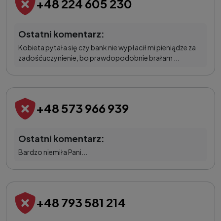
+48 224 605 230
Ostatni komentarz:
Kobieta pytała się czy bank nie wypłacił mi pieniądze za
zadośćuczynienie, bo prawdopodobnie brałam ...
+48 573 966 939
Ostatni komentarz:
Bardzo niemiła Pani...
+48 793 581 214