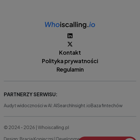
Kontakt
Polityka prywatności
Regulamin
PARTNERZY SERWISU:
Audyt widoczności w AI: AISearchInsight.io
Baza fintechów
© 2024 - 2026 | Whoiscalling.pl
Design: Bracia Konieczni |
Development:
IT Works Better