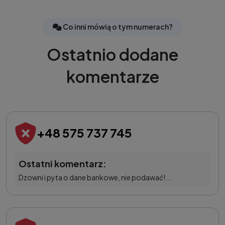
Co inni mówią o tym numerach?
Ostatnio dodane
komentarze
+48 575 737 745
Ostatni komentarz:
Dzowni i pyta o dane bankowe, nie podawać!...