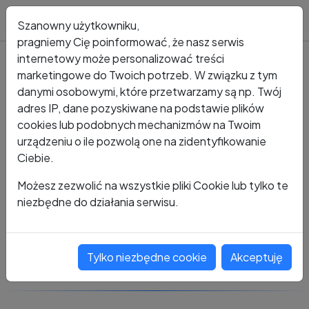
Blog
Szanowny użytkowniku,
pragniemy Cię poinformować, że nasz serwis
internetowy może personalizować treści
marketingowe do Twoich potrzeb. W związku z tym
Kto dzwonił?
Numer +48 451 166 864
danymi osobowymi, które przetwarzamy są np. Twój
adres IP, dane pozyskiwane na podstawie plików
+48 451 166 864
cookies lub podobnych mechanizmów na Twoim
urządzeniu o ile pozwolą one na zidentyfikowanie
Ciebie.
Zobacz komentarze
Możesz zezwolić na wszystkie pliki Cookie lub tylko te
niezbędne do działania serwisu.
Oceń ten numer
Tylko niezbędne cookie
Akceptuję