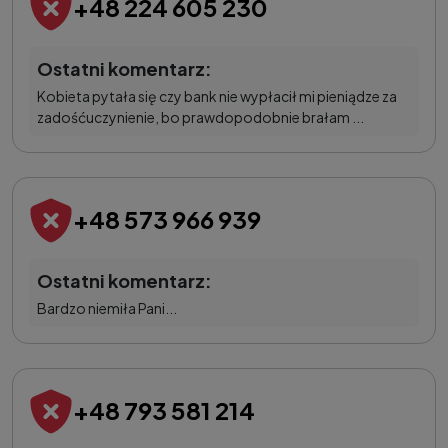
+48 224 605 230
Ostatni komentarz:
Kobieta pytała się czy bank nie wypłacił mi pieniądze za
zadośćuczynienie, bo prawdopodobnie brałam ...
+48 573 966 939
Ostatni komentarz:
Bardzo niemiła Pani...
+48 793 581 214