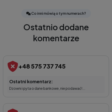
Co inni mówią o tym numerach?
Ostatnio dodane
komentarze
+48 575 737 745
Ostatni komentarz:
Dzowni i pyta o dane bankowe, nie podawać!...