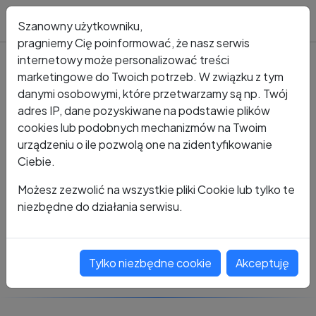
Blog
Szanowny użytkowniku,
pragniemy Cię poinformować, że nasz serwis
internetowy może personalizować treści
marketingowe do Twoich potrzeb. W związku z tym
Kto dzwonił?
Numer +48 426 356 583
danymi osobowymi, które przetwarzamy są np. Twój
adres IP, dane pozyskiwane na podstawie plików
+48 426 356 583
cookies lub podobnych mechanizmów na Twoim
urządzeniu o ile pozwolą one na zidentyfikowanie
Ciebie.
Zobacz komentarze
Możesz zezwolić na wszystkie pliki Cookie lub tylko te
niezbędne do działania serwisu.
Oceń ten numer
Tylko niezbędne cookie
Akceptuję