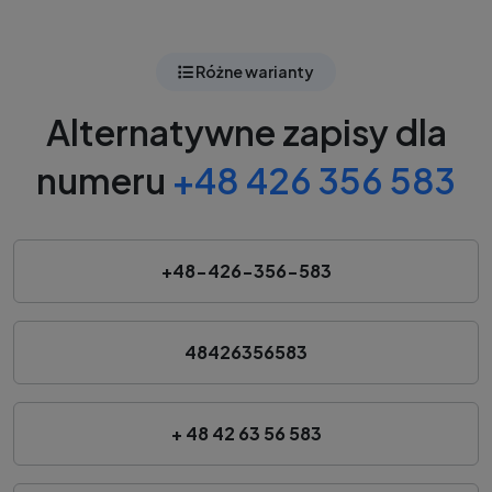
Różne warianty
Alternatywne zapisy dla
numeru
+48 426 356 583
+48-426-356-583
48426356583
+ 48 42 63 56 583