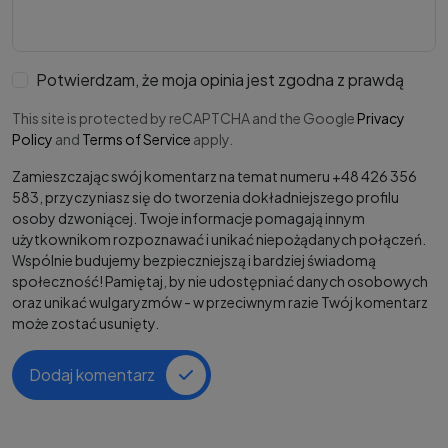
Potwierdzam, że moja opinia jest zgodna z prawdą
This site is protected by reCAPTCHA and the Google
Privacy
Policy
and
Terms of Service
apply.
Zamieszczając swój komentarz na temat numeru +48 426 356
583, przyczyniasz się do tworzenia dokładniejszego profilu
osoby dzwoniącej. Twoje informacje pomagają innym
użytkownikom rozpoznawać i unikać niepożądanych połączeń.
Wspólnie budujemy bezpieczniejszą i bardziej świadomą
społeczność! Pamiętaj, by nie udostępniać danych osobowych
oraz unikać wulgaryzmów - w przeciwnym razie Twój komentarz
może zostać usunięty.
Dodaj komentarz