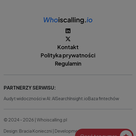
Kontakt
Polityka prywatności
Regulamin
PARTNERZY SERWISU:
Audyt widoczności w AI: AISearchInsight.io
Baza fintechów
© 2024 - 2026 | Whoiscalling.pl
Design: Bracia Konieczni |
Development:
IT Works Better