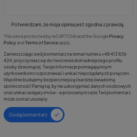
Potwierdzam, że moja opinia jest zgodna z prawdą
This site is protected by reCAPTCHA and the Google
Privacy
Policy
and
Terms of Service
apply.
Zamieszczając swój komentarz na temat numeru +48 413 836
424, przyczyniasz się do tworzenia dokładniejszego profilu
osoby dzwoniącej. Twoje informacje pomagają innym
użytkownikom rozpoznawać i unikać niepożądanych połączeń.
Wspólnie budujemy bezpieczniejszą i bardziej świadomą
społeczność! Pamiętaj, by nie udostępniać danych osobowych
oraz unikać wulgaryzmów - w przeciwnym razie Twój komentarz
może zostać usunięty.
Dodaj komentarz