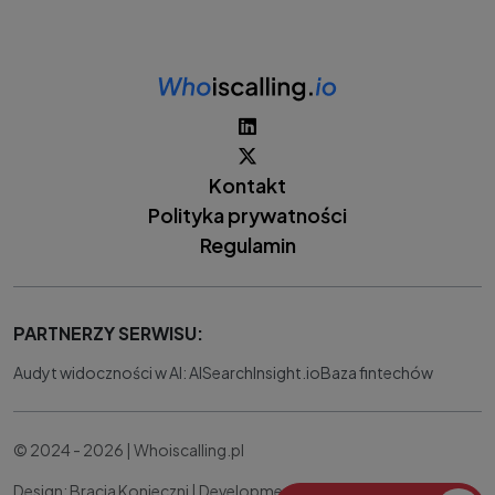
Kontakt
Polityka prywatności
Regulamin
PARTNERZY SERWISU:
Audyt widoczności w AI: AISearchInsight.io
Baza fintechów
© 2024 - 2026 | Whoiscalling.pl
Design: Bracia Konieczni |
Development:
IT Works Better