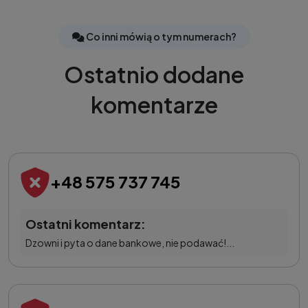
Co inni mówią o tym numerach?
Ostatnio dodane
komentarze
+48 575 737 745
Ostatni komentarz:
Dzowni i pyta o dane bankowe, nie podawać!...