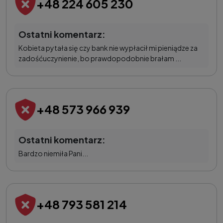
+48 224 605 230
Ostatni komentarz:
Kobieta pytała się czy bank nie wypłacił mi pieniądze za
zadośćuczynienie, bo prawdopodobnie brałam ...
+48 573 966 939
Ostatni komentarz:
Bardzo niemiła Pani...
+48 793 581 214