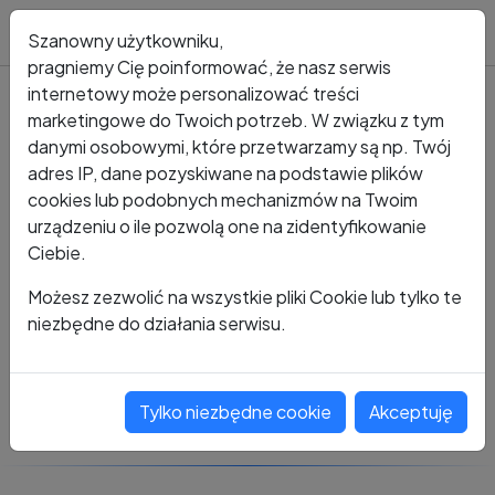
Blog
Szanowny użytkowniku,
pragniemy Cię poinformować, że nasz serwis
internetowy może personalizować treści
marketingowe do Twoich potrzeb. W związku z tym
Kto dzwonił?
Numer +48 413 836 424
danymi osobowymi, które przetwarzamy są np. Twój
adres IP, dane pozyskiwane na podstawie plików
+48 413 836 424
cookies lub podobnych mechanizmów na Twoim
urządzeniu o ile pozwolą one na zidentyfikowanie
Ciebie.
Zobacz komentarze
Możesz zezwolić na wszystkie pliki Cookie lub tylko te
niezbędne do działania serwisu.
Oceń ten numer
Tylko niezbędne cookie
Akceptuję