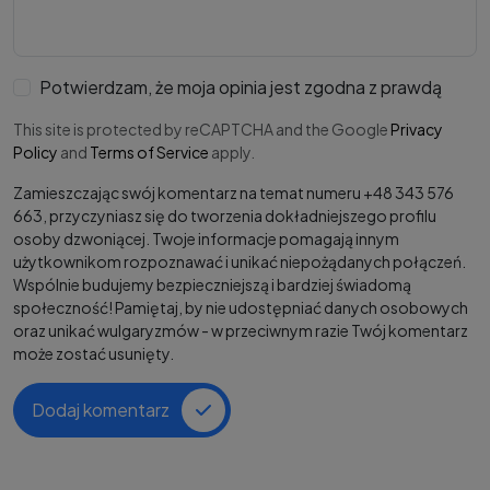
Potwierdzam, że moja opinia jest zgodna z prawdą
This site is protected by reCAPTCHA and the Google
Privacy
Policy
and
Terms of Service
apply.
Zamieszczając swój komentarz na temat numeru +48 343 576
663, przyczyniasz się do tworzenia dokładniejszego profilu
osoby dzwoniącej. Twoje informacje pomagają innym
użytkownikom rozpoznawać i unikać niepożądanych połączeń.
Wspólnie budujemy bezpieczniejszą i bardziej świadomą
społeczność! Pamiętaj, by nie udostępniać danych osobowych
oraz unikać wulgaryzmów - w przeciwnym razie Twój komentarz
może zostać usunięty.
Dodaj komentarz