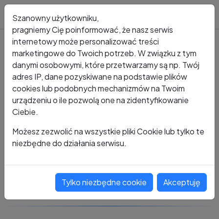
Blog
Szanowny użytkowniku,
pragniemy Cię poinformować, że nasz serwis
internetowy może personalizować treści
marketingowe do Twoich potrzeb. W związku z tym
Kto dzwonił?
Numer +48 343 576 663
danymi osobowymi, które przetwarzamy są np. Twój
adres IP, dane pozyskiwane na podstawie plików
+48 343 576 663
cookies lub podobnych mechanizmów na Twoim
urządzeniu o ile pozwolą one na zidentyfikowanie
Ciebie.
Zobacz komentarze
Możesz zezwolić na wszystkie pliki Cookie lub tylko te
niezbędne do działania serwisu.
Oceń ten numer
Tylko niezbędne cookie
Akceptuję