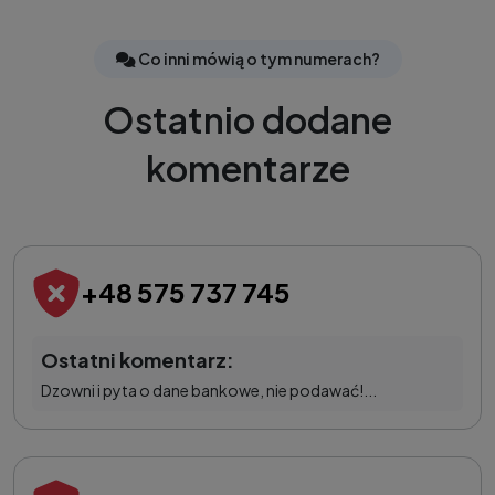
Co inni mówią o tym numerach?
Ostatnio dodane
komentarze
+48 575 737 745
Ostatni komentarz:
Dzowni i pyta o dane bankowe, nie podawać!...