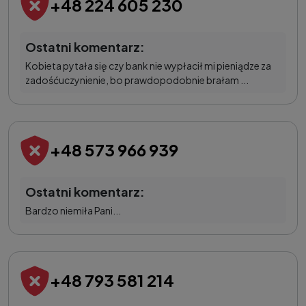
+48 224 605 230
Ostatni komentarz:
Kobieta pytała się czy bank nie wypłacił mi pieniądze za
zadośćuczynienie, bo prawdopodobnie brałam ...
+48 573 966 939
Ostatni komentarz:
Bardzo niemiła Pani...
+48 793 581 214