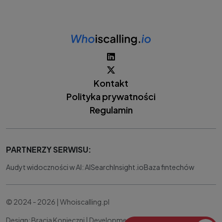
Kontakt
Polityka prywatności
Regulamin
PARTNERZY SERWISU:
Audyt widoczności w AI: AISearchInsight.io
Baza fintechów
© 2024 - 2026 | Whoiscalling.pl
Design: Bracia Konieczni |
Development:
IT Works Better