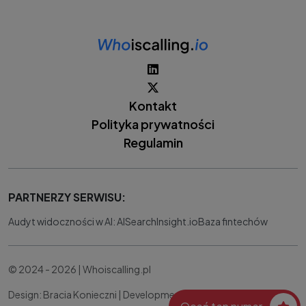
Kontakt
Polityka prywatności
Regulamin
PARTNERZY SERWISU:
Audyt widoczności w AI: AISearchInsight.io
Baza fintechów
© 2024 - 2026 | Whoiscalling.pl
Design: Bracia Konieczni |
Development:
IT Works Better