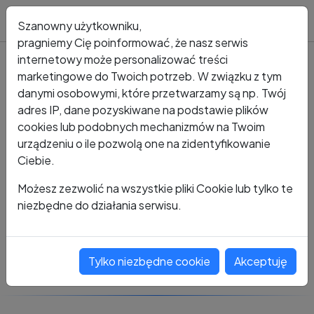
Blog
Szanowny użytkowniku,
pragniemy Cię poinformować, że nasz serwis
internetowy może personalizować treści
marketingowe do Twoich potrzeb. W związku z tym
Kto dzwonił?
Numer +48 327 894 264
danymi osobowymi, które przetwarzamy są np. Twój
adres IP, dane pozyskiwane na podstawie plików
+48 327 894 264
cookies lub podobnych mechanizmów na Twoim
urządzeniu o ile pozwolą one na zidentyfikowanie
Ciebie.
Zobacz komentarze
Możesz zezwolić na wszystkie pliki Cookie lub tylko te
niezbędne do działania serwisu.
Oceń ten numer
Tylko niezbędne cookie
Akceptuję