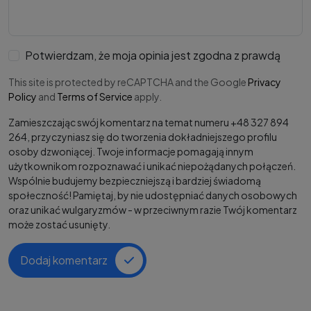
Potwierdzam, że moja opinia jest zgodna z prawdą
This site is protected by reCAPTCHA and the Google
Privacy
Policy
and
Terms of Service
apply.
Zamieszczając swój komentarz na temat numeru +48 327 894
264, przyczyniasz się do tworzenia dokładniejszego profilu
osoby dzwoniącej. Twoje informacje pomagają innym
użytkownikom rozpoznawać i unikać niepożądanych połączeń.
Wspólnie budujemy bezpieczniejszą i bardziej świadomą
społeczność! Pamiętaj, by nie udostępniać danych osobowych
oraz unikać wulgaryzmów - w przeciwnym razie Twój komentarz
może zostać usunięty.
Dodaj komentarz