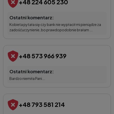
+48 224 605 230
Ostatni komentarz:
Kobieta pytała się czy bank nie wypłacił mi pieniądze za
zadośćuczynienie, bo prawdopodobnie brałam ...
+48 573 966 939
Ostatni komentarz:
Bardzo niemiła Pani...
+48 793 581 214