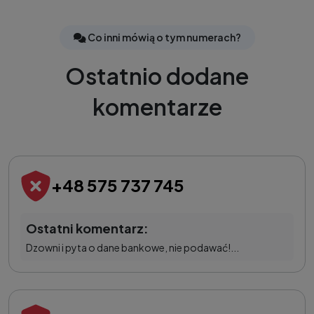
Co inni mówią o tym numerach?
Ostatnio dodane
komentarze
+48 575 737 745
Ostatni komentarz:
Dzowni i pyta o dane bankowe, nie podawać!...