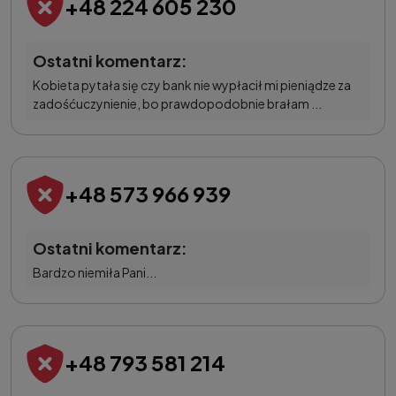
+48 224 605 230
Ostatni komentarz:
Kobieta pytała się czy bank nie wypłacił mi pieniądze za
zadośćuczynienie, bo prawdopodobnie brałam ...
+48 573 966 939
Ostatni komentarz:
Bardzo niemiła Pani...
+48 793 581 214