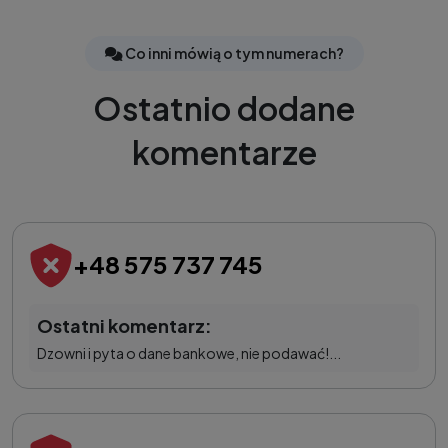
Co inni mówią o tym numerach?
Ostatnio dodane
komentarze
+48 575 737 745
Ostatni komentarz:
Dzowni i pyta o dane bankowe, nie podawać!...