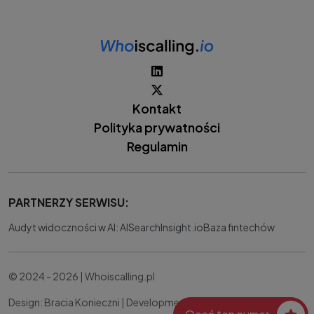
Kontakt
Polityka prywatności
Regulamin
PARTNERZY SERWISU:
Audyt widoczności w AI: AISearchInsight.io
Baza fintechów
© 2024 - 2026 | Whoiscalling.pl
Design: Bracia Konieczni |
Development:
IT Works Better