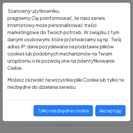
Blog
Szanowny użytkowniku,
pragniemy Cię poinformować, że nasz serwis
internetowy może personalizować treści
marketingowe do Twoich potrzeb. W związku z tym
Kto dzwonił?
Numer +48 324 401 178
danymi osobowymi, które przetwarzamy są np. Twój
adres IP, dane pozyskiwane na podstawie plików
+48 324 401 178
cookies lub podobnych mechanizmów na Twoim
urządzeniu o ile pozwolą one na zidentyfikowanie
Ciebie.
Zobacz komentarze
Możesz zezwolić na wszystkie pliki Cookie lub tylko te
niezbędne do działania serwisu.
Oceń ten numer
Tylko niezbędne cookie
Akceptuję