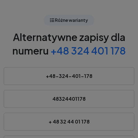
Różne warianty
Alternatywne zapisy dla
numeru
+48 324 401 178
+48-324-401-178
48324401178
+ 48 32 44 01 178