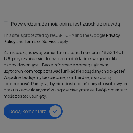
Potwierdzam, że moja opinia jest zgodna z prawdą
This site is protected by reCAPTCHA and the Google
Privacy
Policy
and
Terms of Service
apply.
Zamieszczając swój komentarz na temat numeru +48 324 401
178, przyczyniasz się do tworzenia dokładniejszego profilu
osoby dzwoniącej. Twoje informacje pomagają innym
użytkownikom rozpoznawać i unikać niepożądanych połączeń.
Wspólnie budujemy bezpieczniejszą i bardziej świadomą
społeczność! Pamiętaj, by nie udostępniać danych osobowych
oraz unikać wulgaryzmów - w przeciwnym razie Twój komentarz
może zostać usunięty.
Dodaj komentarz