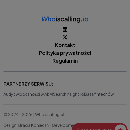
Kontakt
Polityka prywatności
Regulamin
PARTNERZY SERWISU:
Audyt widoczności w AI: AISearchInsight.io
Baza fintechów
© 2024 - 2026 | Whoiscalling.pl
Design: Bracia Konieczni |
Development:
IT Works Better