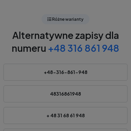
Różne warianty
Alternatywne zapisy dla
numeru
+48 316 861 948
+48-316-861-948
48316861948
+ 48 31 68 61 948