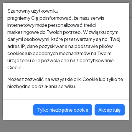
Blog
Szanowny użytkowniku,
pragniemy Cię poinformować, że nasz serwis
internetowy może personalizować treści
marketingowe do Twoich potrzeb. W związku z tym
Kto dzwonił?
Numer +48 316 861 948
danymi osobowymi, które przetwarzamy są np. Twój
adres IP, dane pozyskiwane na podstawie plików
+48 316 861 948
cookies lub podobnych mechanizmów na Twoim
urządzeniu o ile pozwolą one na zidentyfikowanie
Ciebie.
Zobacz komentarze
Możesz zezwolić na wszystkie pliki Cookie lub tylko te
niezbędne do działania serwisu.
Oceń ten numer
Tylko niezbędne cookie
Akceptuję