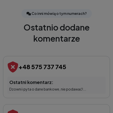
Co inni mówią o tym numerach?
Ostatnio dodane
komentarze
+48 575 737 745
Ostatni komentarz:
Dzowni i pyta o dane bankowe, nie podawać!...