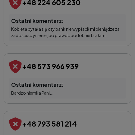
+48 224 605 230
Ostatni komentarz:
Kobieta pytała się czy bank nie wypłacił mi pieniądze za
zadośćuczynienie, bo prawdopodobnie brałam ...
+48 573 966 939
Ostatni komentarz:
Bardzo niemiła Pani...
+48 793 581 214