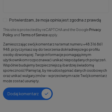
Potwierdzam, że moja opinia jest zgodna z prawdą
This site is protected by reCAPTCHA and the Google
Privacy
Policy
and
Terms of Service
apply.
Zamieszczając swój komentarz na temat numeru +48 316 861
948, przyczyniasz się do tworzenia dokładniejszego profilu
osoby dzwoniącej. Twoje informacje pomagają innym
użytkownikom rozpoznawać i unikać niepożądanych połączeń.
Wspólnie budujemy bezpieczniejszą i bardziej świadomą
społeczność! Pamiętaj, by nie udostępniać danych osobowych
oraz unikać wulgaryzmów - w przeciwnym razie Twój komentarz
może zostać usunięty.
Dodaj komentarz