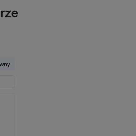
rze
ywny