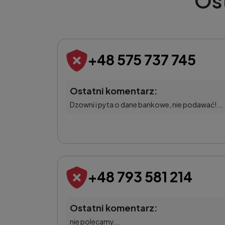
Os
+48 575 737 745
Ostatni komentarz:
Dzowni i pyta o dane bankowe, nie podawać!...
+48 793 581 214
Ostatni komentarz:
nie polecamy...