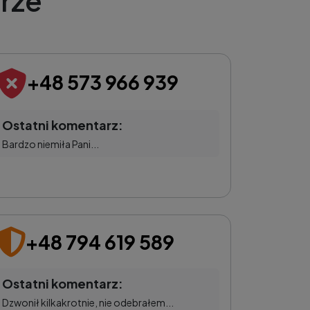
rze
+48 573 966 939
Ostatni komentarz:
Bardzo niemiła Pani...
+48 794 619 589
Ostatni komentarz:
Dzwonił kilkakrotnie, nie odebrałem...