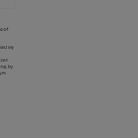
s of
asz się
zeń.
taj, by
nym