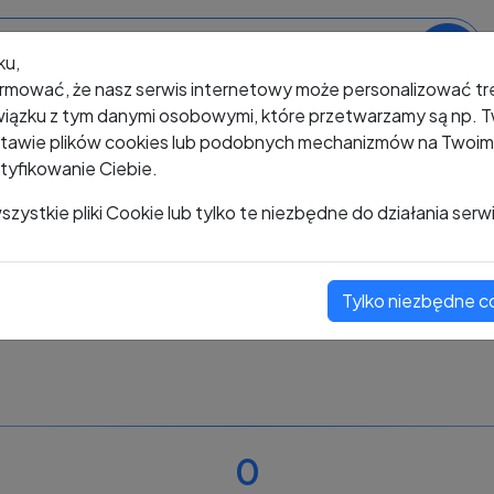
ku,
rmować, że nasz serwis internetowy może personalizować t
iązku z tym danymi osobowymi, które przetwarzamy są np. Tw
awie plików cookies lub podobnych mechanizmów na Twoim u
tyfikowanie Ciebie.
+48 227 380 173
zystkie pliki Cookie lub tylko te niezbędne do działania serw
Tylko niezbędne c
Zobacz komentarze
Oceń ten numer
0