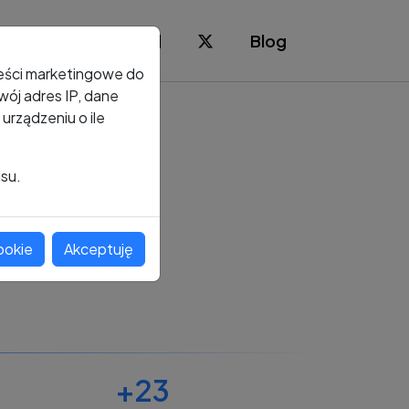
Blog
reści marketingowe do
ój adres IP, dane
rządzeniu o ile
isu.
ookie
Akceptuję
+23