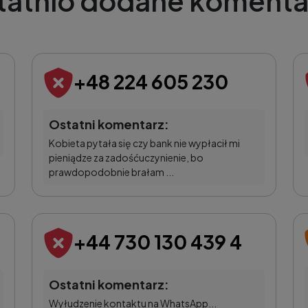
tatnio dodane komenta
+48 224 605 230
Ostatni komentarz:
Kobieta pytała się czy bank nie wypłacił mi
pieniądze za zadośćuczynienie, bo
prawdopodobnie brałam ...
+44 730 130 439 4
Ostatni komentarz:
Wyłudzenie kontaktu na WhatsApp...