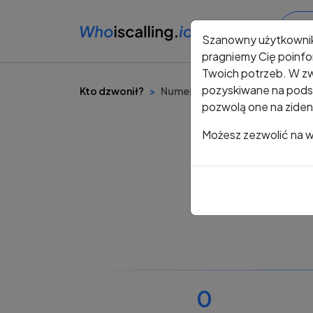
Szanowny użytkowni
pragniemy Cię poinfo
Twoich potrzeb. W zw
pozyskiwane na podst
Kto dzwonił?
Numer +48 227 380 173
pozwolą one na ziden
Możesz zezwolić na ws
0