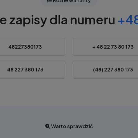
Różne warianty
e zapisy dla numeru
+48
48227380173
+ 48 22 73 80 173
48 227 380 173
(48) 227 380 173
Warto sprawdzić