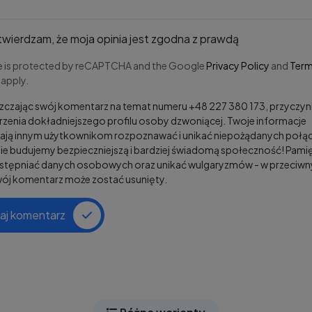
wierdzam, że moja opinia jest zgodna z prawdą
te is protected by reCAPTCHA and the Google
Privacy Policy
and
Term
apply.
czając swój komentarz na temat numeru +48 227 380 173, przyczyni
zenia dokładniejszego profilu osoby dzwoniącej. Twoje informacje
ją innym użytkownikom rozpoznawać i unikać niepożądanych połąc
e budujemy bezpieczniejszą i bardziej świadomą społeczność! Pamię
ostępniać danych osobowych oraz unikać wulgaryzmów - w przeciw
wój komentarz może zostać usunięty.
aj komentarz