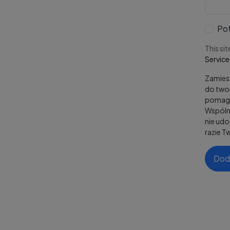
Pot
This si
Service
Zamiesz
do twor
pomaga
Wspólni
nie ud
razie T
Dod