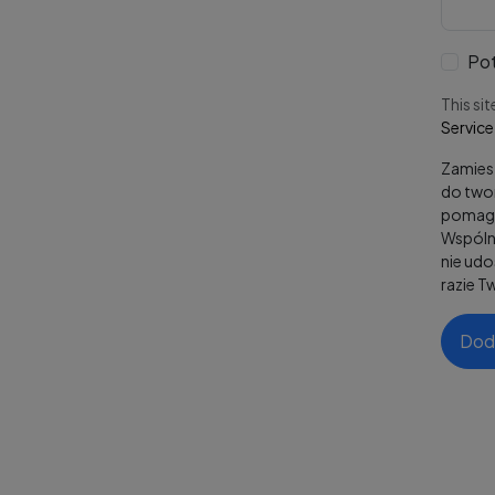
Pot
This si
Service
Zamiesz
do twor
pomaga
Wspólni
nie ud
razie T
Dod