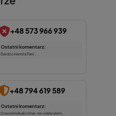
rze
+48 573 966 939
Ostatni komentarz:
Bardzo niemiła Pani...
+48 794 619 589
Ostatni komentarz:
Dzwonił kilkakrotnie, nie odebrałem...