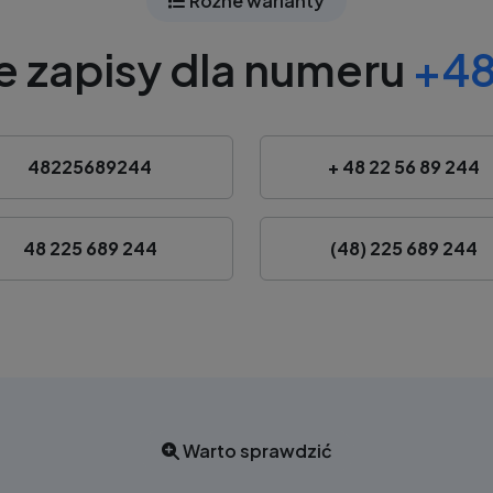
Różne warianty
e zapisy dla numeru
+48
48225689244
+ 48 22 56 89 244
48 225 689 244
(48) 225 689 244
Warto sprawdzić