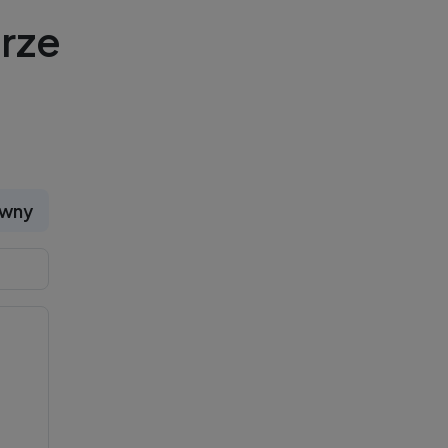
rze
ywny