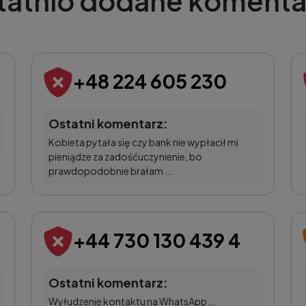
tatnio dodane komenta
+48 224 605 230
Ostatni komentarz:
Kobieta pytała się czy bank nie wypłacił mi
pieniądze za zadośćuczynienie, bo
prawdopodobnie brałam ...
+44 730 130 439 4
Ostatni komentarz:
Wyłudzenie kontaktu na WhatsApp...