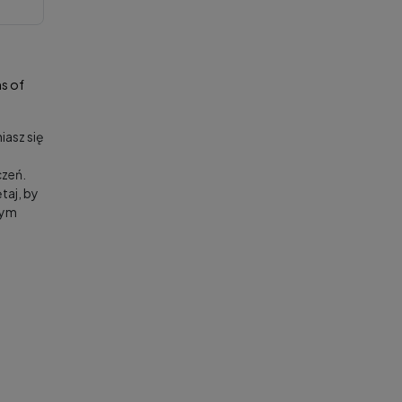
s of
asz się
zeń.
taj, by
nym