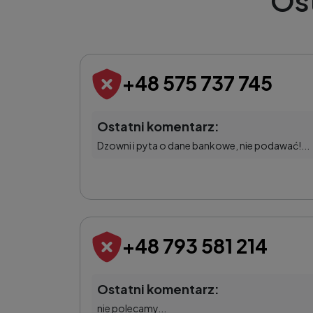
Os
+48 575 737 745
Ostatni komentarz:
Dzowni i pyta o dane bankowe, nie podawać!...
+48 793 581 214
Ostatni komentarz:
nie polecamy...