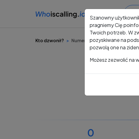
Szanowny użytkowni
pragniemy Cię poinfo
Twoich potrzeb. W zw
pozyskiwane na podst
Kto dzwonił?
Numer +48 225 689 244
pozwolą one na ziden
Możesz zezwolić na ws
0