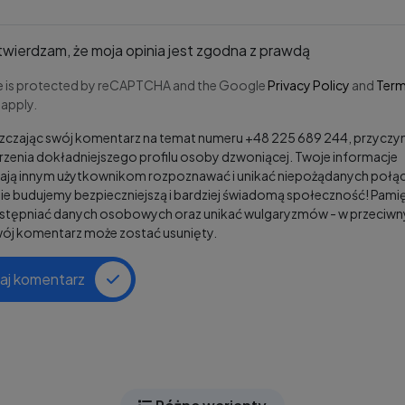
wierdzam, że moja opinia jest zgodna z prawdą
te is protected by reCAPTCHA and the Google
Privacy Policy
and
Term
apply.
czając swój komentarz na temat numeru +48 225 689 244, przyczyni
zenia dokładniejszego profilu osoby dzwoniącej. Twoje informacje
ją innym użytkownikom rozpoznawać i unikać niepożądanych połąc
e budujemy bezpieczniejszą i bardziej świadomą społeczność! Pamię
ostępniać danych osobowych oraz unikać wulgaryzmów - w przeciw
wój komentarz może zostać usunięty.
aj komentarz