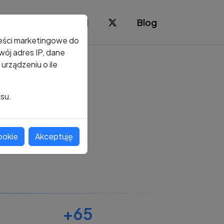
Blog
reści marketingowe do
ój adres IP, dane
rządzeniu o ile
isu.
ookie
Akceptuję
+65