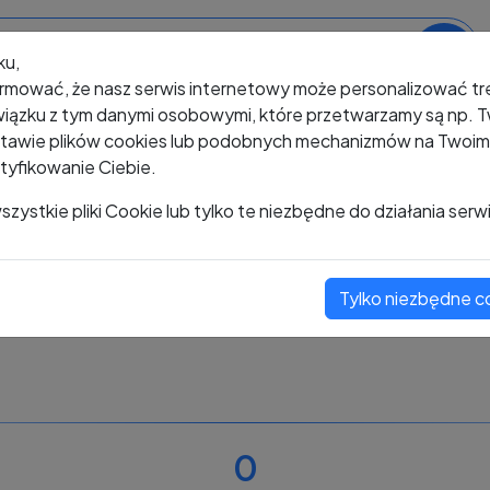
ku,
rmować, że nasz serwis internetowy może personalizować t
iązku z tym danymi osobowymi, które przetwarzamy są np. Tw
awie plików cookies lub podobnych mechanizmów na Twoim u
tyfikowanie Ciebie.
+48 225 689 244
zystkie pliki Cookie lub tylko te niezbędne do działania serw
Tylko niezbędne c
Zobacz komentarze
Oceń ten numer
0