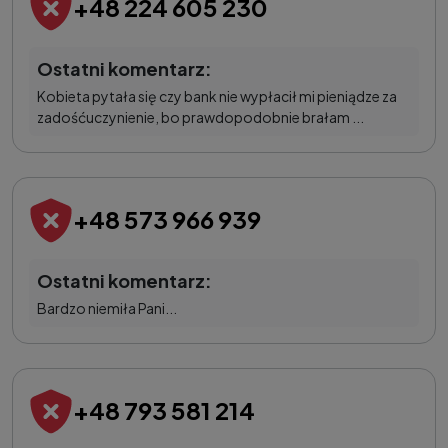
+48 224 605 230
Ostatni komentarz:
Kobieta pytała się czy bank nie wypłacił mi pieniądze za
zadośćuczynienie, bo prawdopodobnie brałam ...
+48 573 966 939
Ostatni komentarz:
Bardzo niemiła Pani...
+48 793 581 214