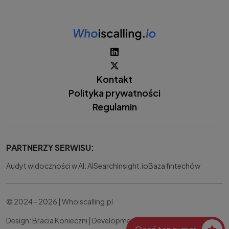
Kontakt
Polityka prywatności
Regulamin
PARTNERZY SERWISU:
Audyt widoczności w AI: AISearchInsight.io
Baza fintechów
© 2024 - 2026 | Whoiscalling.pl
Design: Bracia Konieczni |
Development:
IT Works Better