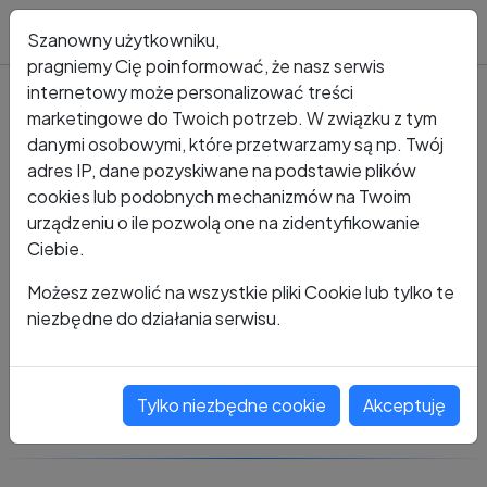
Blog
Szanowny użytkowniku,
pragniemy Cię poinformować, że nasz serwis
internetowy może personalizować treści
marketingowe do Twoich potrzeb. W związku z tym
Kto dzwonił?
Numer +48 224 444 774 4
danymi osobowymi, które przetwarzamy są np. Twój
adres IP, dane pozyskiwane na podstawie plików
+48 224 444 774 4
cookies lub podobnych mechanizmów na Twoim
urządzeniu o ile pozwolą one na zidentyfikowanie
Ciebie.
Zobacz komentarze
Możesz zezwolić na wszystkie pliki Cookie lub tylko te
niezbędne do działania serwisu.
Oceń ten numer
Tylko niezbędne cookie
Akceptuję