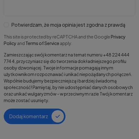
Potwierdzam, że moja opinia jest zgodna z prawdą
This site is protected by reCAPTCHA and the Google
Privacy
Policy
and
Terms of Service
apply.
Zamieszczając swój komentarz na temat numeru +48 224 444
774 4, przyczyniasz się do tworzenia dokładniejszego profilu
osoby dzwoniącej. Twoje informacje pomagają innym
użytkownikom rozpoznawać i unikać niepożądanych połączeń.
Wspólnie budujemy bezpieczniejszą i bardziej świadomą
społeczność! Pamiętaj, by nie udostępniać danych osobowych
oraz unikać wulgaryzmów - w przeciwnym razie Twój komentarz
może zostać usunięty.
Dodaj komentarz