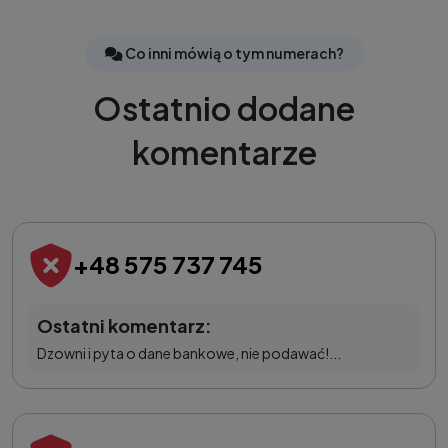
Co inni mówią o tym numerach?
Ostatnio dodane
komentarze
+48 575 737 745
Ostatni komentarz:
Dzowni i pyta o dane bankowe, nie podawać!...