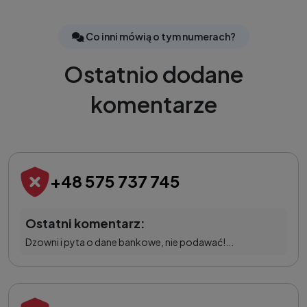
Co inni mówią o tym numerach?
Ostatnio dodane
komentarze
+48 575 737 745
Ostatni komentarz:
Dzowni i pyta o dane bankowe, nie podawać!...