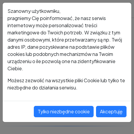
Blog
Szanowny użytkowniku,
pragniemy Cię poinformować, że nasz serwis
internetowy może personalizować treści
marketingowe do Twoich potrzeb. W związku z tym
Kto dzwonił?
Numer +48 223 924 941
danymi osobowymi, które przetwarzamy są np. Twój
adres IP, dane pozyskiwane na podstawie plików
+48 223 924 941
cookies lub podobnych mechanizmów na Twoim
urządzeniu o ile pozwolą one na zidentyfikowanie
Ciebie.
Zobacz komentarze
Możesz zezwolić na wszystkie pliki Cookie lub tylko te
niezbędne do działania serwisu.
Oceń ten numer
Tylko niezbędne cookie
Akceptuję