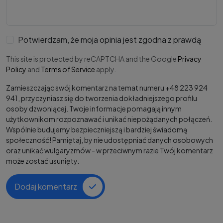
Potwierdzam, że moja opinia jest zgodna z prawdą
This site is protected by reCAPTCHA and the Google
Privacy
Policy
and
Terms of Service
apply.
Zamieszczając swój komentarz na temat numeru +48 223 924
941, przyczyniasz się do tworzenia dokładniejszego profilu
osoby dzwoniącej. Twoje informacje pomagają innym
użytkownikom rozpoznawać i unikać niepożądanych połączeń.
Wspólnie budujemy bezpieczniejszą i bardziej świadomą
społeczność! Pamiętaj, by nie udostępniać danych osobowych
oraz unikać wulgaryzmów - w przeciwnym razie Twój komentarz
może zostać usunięty.
Dodaj komentarz