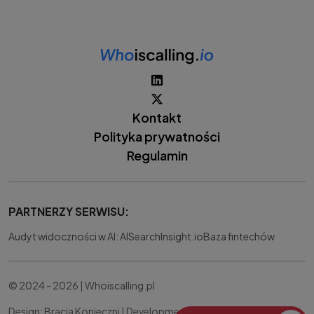
Kontakt
Polityka prywatności
Regulamin
PARTNERZY SERWISU:
Audyt widoczności w AI: AISearchInsight.io
Baza fintechów
© 2024 - 2026 | Whoiscalling.pl
Design: Bracia Konieczni |
Development:
IT Works Better