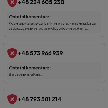
+48 224 605 230
Ostatni komentarz:
Kobieta pytała się czy bank nie wypłacił mi pieniądze za
zadośćuczynienie, bo prawdopodobnie brałam ...
+48 573 966 939
Ostatni komentarz:
Bardzo niemiła Pani...
+48 793 581 214