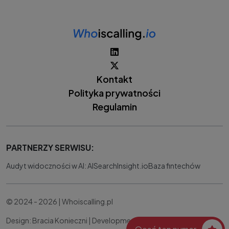
Kontakt
Polityka prywatności
Regulamin
PARTNERZY SERWISU:
Audyt widoczności w AI: AISearchInsight.io
Baza fintechów
© 2024 - 2026 | Whoiscalling.pl
Design: Bracia Konieczni |
Development:
IT Works Better