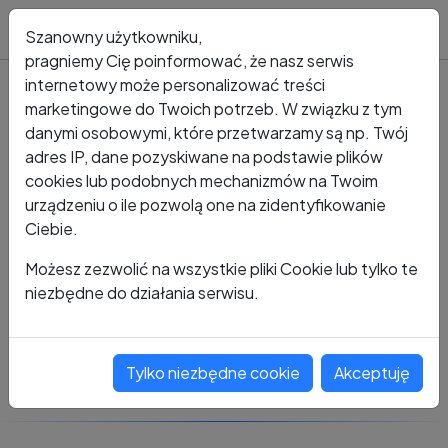
Blog
Szanowny użytkowniku,
pragniemy Cię poinformować, że nasz serwis
internetowy może personalizować treści
marketingowe do Twoich potrzeb. W związku z tym
Kto dzwonił?
Numer +48 222 779 212
danymi osobowymi, które przetwarzamy są np. Twój
adres IP, dane pozyskiwane na podstawie plików
+48 222 779 212
cookies lub podobnych mechanizmów na Twoim
urządzeniu o ile pozwolą one na zidentyfikowanie
Ciebie.
Zobacz komentarze
Możesz zezwolić na wszystkie pliki Cookie lub tylko te
niezbędne do działania serwisu.
Oceń ten numer
Tylko niezbędne cookie
Akceptuję