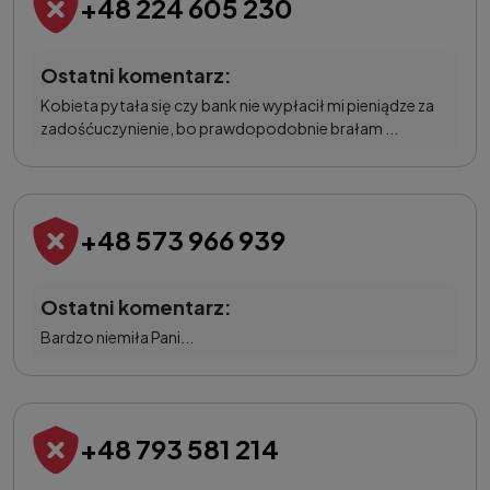
+48 224 605 230
Ostatni komentarz:
Kobieta pytała się czy bank nie wypłacił mi pieniądze za
zadośćuczynienie, bo prawdopodobnie brałam ...
+48 573 966 939
Ostatni komentarz:
Bardzo niemiła Pani...
+48 793 581 214