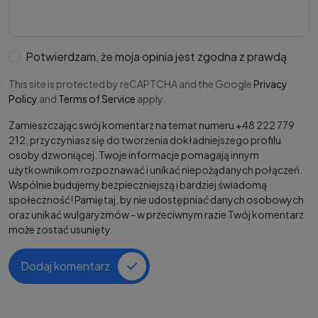
Potwierdzam, że moja opinia jest zgodna z prawdą
This site is protected by reCAPTCHA and the Google
Privacy
Policy
and
Terms of Service
apply.
Zamieszczając swój komentarz na temat numeru +48 222 779
212, przyczyniasz się do tworzenia dokładniejszego profilu
osoby dzwoniącej. Twoje informacje pomagają innym
użytkownikom rozpoznawać i unikać niepożądanych połączeń.
Wspólnie budujemy bezpieczniejszą i bardziej świadomą
społeczność! Pamiętaj, by nie udostępniać danych osobowych
oraz unikać wulgaryzmów - w przeciwnym razie Twój komentarz
może zostać usunięty.
Dodaj komentarz