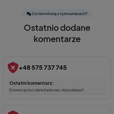
Co inni mówią o tym numerach?
Ostatnio dodane
komentarze
+48 575 737 745
Ostatni komentarz:
Dzowni i pyta o dane bankowe, nie podawać!...