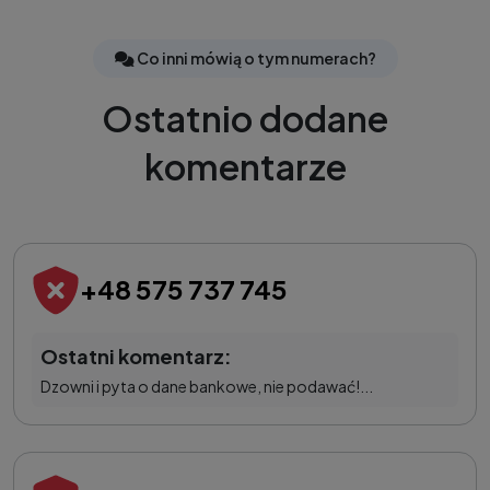
Co inni mówią o tym numerach?
Ostatnio dodane
komentarze
+48 575 737 745
Ostatni komentarz:
Dzowni i pyta o dane bankowe, nie podawać!...