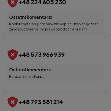
+48 224 605 230
Ostatni komentarz:
Kobieta pytała się czy bank nie wypłacił mi pieniądze za
zadośćuczynienie, bo prawdopodobnie brałam ...
+48 573 966 939
Ostatni komentarz:
Bardzo niemiła Pani...
+48 793 581 214