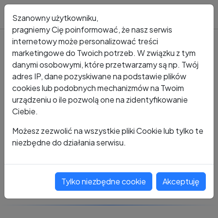
Blog
Szanowny użytkowniku,
pragniemy Cię poinformować, że nasz serwis
internetowy może personalizować treści
marketingowe do Twoich potrzeb. W związku z tym
Kto dzwonił?
Numer +48 221 732 825
danymi osobowymi, które przetwarzamy są np. Twój
adres IP, dane pozyskiwane na podstawie plików
+48 221 732 825
cookies lub podobnych mechanizmów na Twoim
urządzeniu o ile pozwolą one na zidentyfikowanie
Ciebie.
Zobacz komentarze
Możesz zezwolić na wszystkie pliki Cookie lub tylko te
niezbędne do działania serwisu.
Oceń ten numer
Tylko niezbędne cookie
Akceptuję