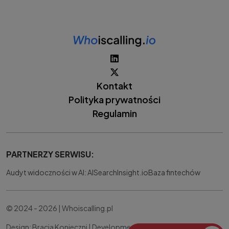
Kontakt
Polityka prywatności
Regulamin
PARTNERZY SERWISU:
Audyt widoczności w AI: AISearchInsight.io
Baza fintechów
© 2024 - 2026 | Whoiscalling.pl
Design: Bracia Konieczni |
Development:
IT Works Better