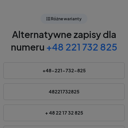
Różne warianty
Alternatywne zapisy dla
numeru
+48 221 732 825
+48-221-732-825
48221732825
+ 48 22 17 32 825