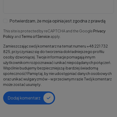
Potwierdzam, że moja opinia jest zgodna z prawdą
This site is protected by reCAPTCHA and the Google
Privacy
Policy
and
Terms of Service
apply.
Zamieszczając swój komentarz na temat numeru +48 221 732
825, przyczyniasz się do tworzenia dokładniejszego profilu
osoby dzwoniącej. Twoje informacje pomagają innym
użytkownikom rozpoznawać i unikać niepożądanych połączeń.
Wspólnie budujemy bezpieczniejszą i bardziej świadomą
społeczność! Pamiętaj, by nie udostępniać danych osobowych
oraz unikać wulgaryzmów - w przeciwnym razie Twój komentarz
może zostać usunięty.
Dodaj komentarz