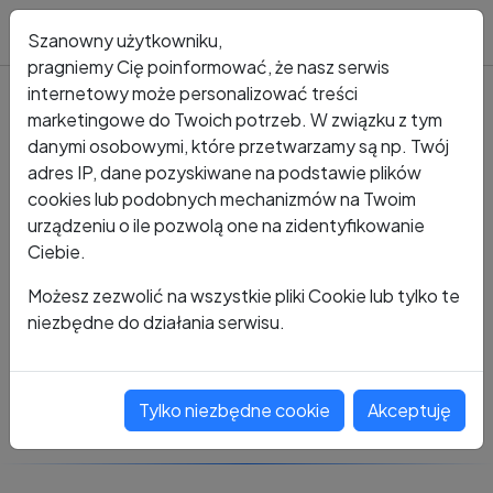
Blog
Szanowny użytkowniku,
pragniemy Cię poinformować, że nasz serwis
internetowy może personalizować treści
marketingowe do Twoich potrzeb. W związku z tym
Kto dzwonił?
Numer +48 183 536 140
danymi osobowymi, które przetwarzamy są np. Twój
adres IP, dane pozyskiwane na podstawie plików
+48 183 536 140
cookies lub podobnych mechanizmów na Twoim
urządzeniu o ile pozwolą one na zidentyfikowanie
Ciebie.
Zobacz komentarze
Możesz zezwolić na wszystkie pliki Cookie lub tylko te
niezbędne do działania serwisu.
Oceń ten numer
Tylko niezbędne cookie
Akceptuję