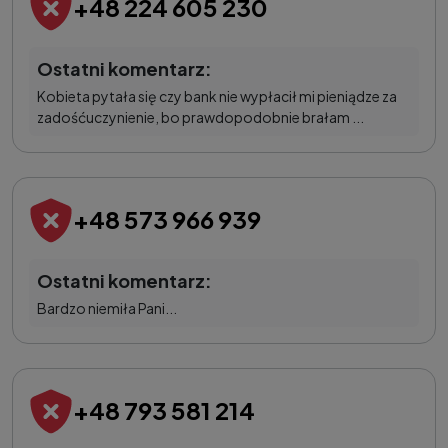
+48 224 605 230
Ostatni komentarz:
Kobieta pytała się czy bank nie wypłacił mi pieniądze za
zadośćuczynienie, bo prawdopodobnie brałam ...
+48 573 966 939
Ostatni komentarz:
Bardzo niemiła Pani...
+48 793 581 214