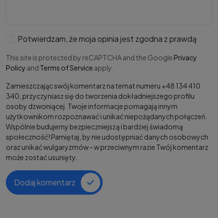
Potwierdzam, że moja opinia jest zgodna z prawdą
This site is protected by reCAPTCHA and the Google
Privacy
Policy
and
Terms of Service
apply.
Zamieszczając swój komentarz na temat numeru +48 134 410
340, przyczyniasz się do tworzenia dokładniejszego profilu
osoby dzwoniącej. Twoje informacje pomagają innym
użytkownikom rozpoznawać i unikać niepożądanych połączeń.
Wspólnie budujemy bezpieczniejszą i bardziej świadomą
społeczność! Pamiętaj, by nie udostępniać danych osobowych
oraz unikać wulgaryzmów - w przeciwnym razie Twój komentarz
może zostać usunięty.
Dodaj komentarz