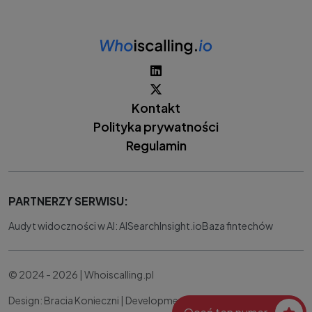
Kontakt
Polityka prywatności
Regulamin
PARTNERZY SERWISU:
Audyt widoczności w AI: AISearchInsight.io
Baza fintechów
© 2024 - 2026 | Whoiscalling.pl
Design: Bracia Konieczni |
Development:
IT Works Better