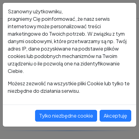
Blog
Szanowny użytkowniku,
pragniemy Cię poinformować, że nasz serwis
internetowy może personalizować treści
marketingowe do Twoich potrzeb. W związku z tym
Kto dzwonił?
Numer +48 134 410 340
danymi osobowymi, które przetwarzamy są np. Twój
adres IP, dane pozyskiwane na podstawie plików
+48 134 410 340
cookies lub podobnych mechanizmów na Twoim
urządzeniu o ile pozwolą one na zidentyfikowanie
Ciebie.
Zobacz komentarze
Możesz zezwolić na wszystkie pliki Cookie lub tylko te
niezbędne do działania serwisu.
Oceń ten numer
Tylko niezbędne cookie
Akceptuję