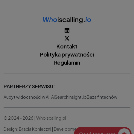
Kontakt
Polityka prywatności
Regulamin
PARTNERZY SERWISU:
Audyt widoczności w AI: AISearchInsight.io
Baza fintechów
© 2024 - 2026 | Whoiscalling.pl
Design: Bracia Konieczni |
Development:
IT Works Better