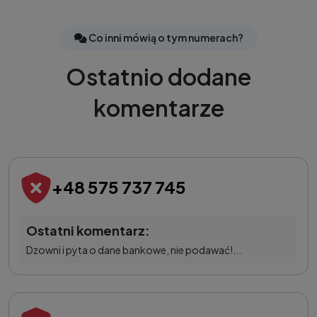
Co inni mówią o tym numerach?
Ostatnio dodane
komentarze
+48 575 737 745
Ostatni komentarz:
Dzowni i pyta o dane bankowe, nie podawać!...