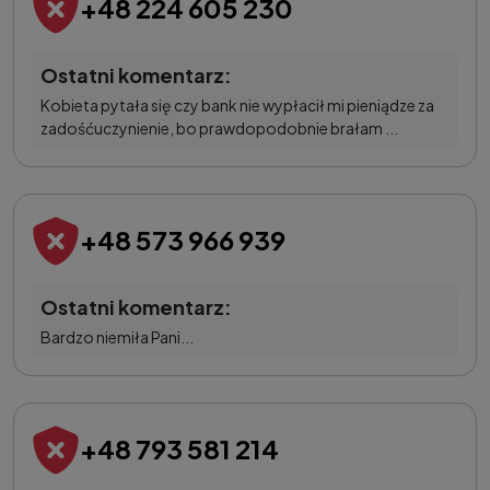
+48 224 605 230
Ostatni komentarz:
Kobieta pytała się czy bank nie wypłacił mi pieniądze za
zadośćuczynienie, bo prawdopodobnie brałam ...
+48 573 966 939
Ostatni komentarz:
Bardzo niemiła Pani...
+48 793 581 214