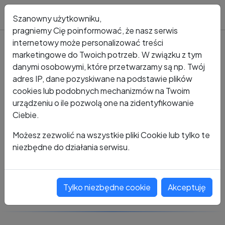
Blog
Szanowny użytkowniku,
pragniemy Cię poinformować, że nasz serwis
internetowy może personalizować treści
marketingowe do Twoich potrzeb. W związku z tym
Kto dzwonił?
Numer +48 124 004 419
danymi osobowymi, które przetwarzamy są np. Twój
adres IP, dane pozyskiwane na podstawie plików
+48 124 004 419
cookies lub podobnych mechanizmów na Twoim
urządzeniu o ile pozwolą one na zidentyfikowanie
Ciebie.
Zobacz komentarze
Możesz zezwolić na wszystkie pliki Cookie lub tylko te
niezbędne do działania serwisu.
Oceń ten numer
Tylko niezbędne cookie
Akceptuję