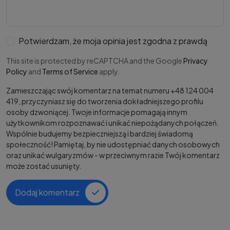
Potwierdzam, że moja opinia jest zgodna z prawdą
This site is protected by reCAPTCHA and the Google
Privacy
Policy
and
Terms of Service
apply.
Zamieszczając swój komentarz na temat numeru +48 124 004
419, przyczyniasz się do tworzenia dokładniejszego profilu
osoby dzwoniącej. Twoje informacje pomagają innym
użytkownikom rozpoznawać i unikać niepożądanych połączeń.
Wspólnie budujemy bezpieczniejszą i bardziej świadomą
społeczność! Pamiętaj, by nie udostępniać danych osobowych
oraz unikać wulgaryzmów - w przeciwnym razie Twój komentarz
może zostać usunięty.
Dodaj komentarz