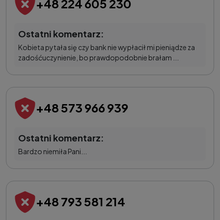
+48 224 605 230
Ostatni komentarz:
Kobieta pytała się czy bank nie wypłacił mi pieniądze za
zadośćuczynienie, bo prawdopodobnie brałam ...
+48 573 966 939
Ostatni komentarz:
Bardzo niemiła Pani...
+48 793 581 214