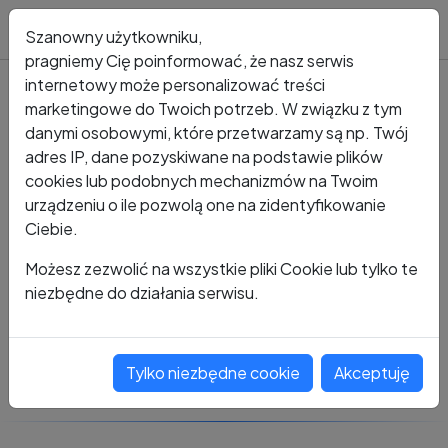
Blog
Szanowny użytkowniku,
pragniemy Cię poinformować, że nasz serwis
internetowy może personalizować treści
marketingowe do Twoich potrzeb. W związku z tym
Kto dzwonił?
Numer +39 746 354 707 4
danymi osobowymi, które przetwarzamy są np. Twój
adres IP, dane pozyskiwane na podstawie plików
+39 746 354 707 4
cookies lub podobnych mechanizmów na Twoim
urządzeniu o ile pozwolą one na zidentyfikowanie
Ciebie.
Zobacz komentarze
Możesz zezwolić na wszystkie pliki Cookie lub tylko te
niezbędne do działania serwisu.
Oceń ten numer
Tylko niezbędne cookie
Akceptuję