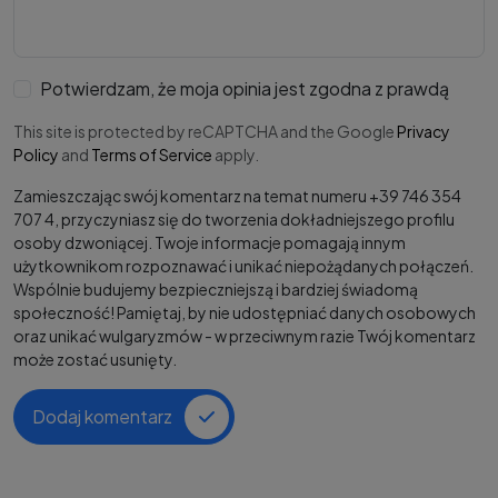
Potwierdzam, że moja opinia jest zgodna z prawdą
This site is protected by reCAPTCHA and the Google
Privacy
Policy
and
Terms of Service
apply.
Zamieszczając swój komentarz na temat numeru +39 746 354
707 4, przyczyniasz się do tworzenia dokładniejszego profilu
osoby dzwoniącej. Twoje informacje pomagają innym
użytkownikom rozpoznawać i unikać niepożądanych połączeń.
Wspólnie budujemy bezpieczniejszą i bardziej świadomą
społeczność! Pamiętaj, by nie udostępniać danych osobowych
oraz unikać wulgaryzmów - w przeciwnym razie Twój komentarz
może zostać usunięty.
Dodaj komentarz