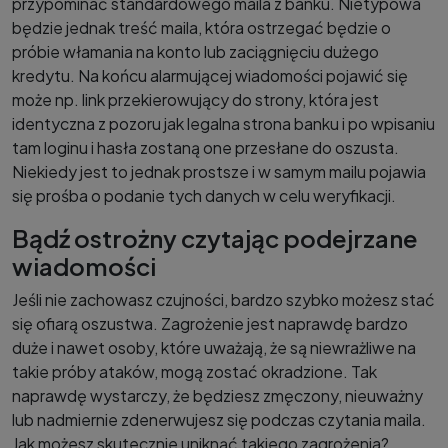
przypominać standardowego maila z banku. Nietypowa
będzie jednak treść maila, która ostrzegać będzie o
próbie włamania na konto lub zaciągnięciu dużego
kredytu. Na końcu alarmującej wiadomości pojawić się
może np. link przekierowujący do strony, która jest
identyczna z pozoru jak legalna strona banku i po wpisaniu
tam loginu i hasła zostaną one przesłane do oszusta.
Niekiedy jest to jednak prostsze i w samym mailu pojawia
się prośba o podanie tych danych w celu weryfikacji.
Bądź ostrożny czytając podejrzane
wiadomości
Jeśli nie zachowasz czujności, bardzo szybko możesz stać
się ofiarą oszustwa. Zagrożenie jest naprawdę bardzo
duże i nawet osoby, które uważają, że są niewrażliwe na
takie próby ataków, mogą zostać okradzione. Tak
naprawdę wystarczy, że będziesz zmęczony, nieuważny
lub nadmiernie zdenerwujesz się podczas czytania maila.
Jak możesz skutecznie uniknąć takiego zagrożenia?