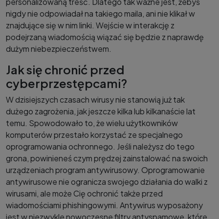
personalizowaną treść. Dlatego tak ważne jest, żebyś
nigdy nie odpowiadał na takiego maila, ani nie klikał w
znajdujące się w nim linki. Wejście w interakcję z
podejrzaną wiadomością wiązać się będzie z naprawdę
dużym niebezpieczeństwem.
Jak się chronić przed
cyberprzestępcami?
W dzisiejszych czasach wirusy nie stanowią już tak
dużego zagrożenia, jak jeszcze kilka lub kilkanaście lat
temu. Spowodowało to, że wielu użytkowników
komputerów przestało korzystać ze specjalnego
oprogramowania ochronnego. Jeśli należysz do tego
grona, powinieneś czym prędzej zainstalować na swoich
urządzeniach program antywirusowy. Oprogramowanie
antywirusowe nie ogranicza swojego działania do walki z
wirusami, ale może Cię ochronić także przed
wiadomościami phishingowymi. Antywirus wyposażony
jest w niezwykle nowoczesne filtry antyspamowe, które