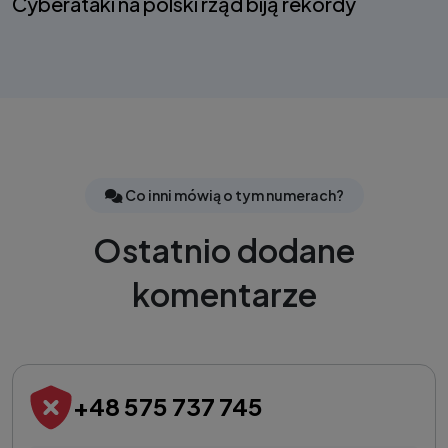
Cyberataki na polski rząd biją rekordy
Co inni mówią o tym numerach?
Ostatnio dodane
komentarze
+48 575 737 745