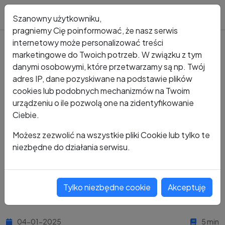
Blog
Szanowny użytkowniku,
pragniemy Cię poinformować, że nasz serwis
internetowy może personalizować treści
marketingowe do Twoich potrzeb. W związku z tym
Strona główna
Blog
danymi osobowymi, które przetwarzamy są np. Twój
Jak unikać pułapek phishingowych w skrzynce
adres IP, dane pozyskiwane na podstawie plików
pocztowej? Na co zwrócić uwagę?
cookies lub podobnych mechanizmów na Twoim
urządzeniu o ile pozwolą one na zidentyfikowanie
Jak unikać pułapek
Ciebie.
phishingowych w skrzynce
Możesz zezwolić na wszystkie pliki Cookie lub tylko te
niezbędne do działania serwisu.
pocztowej? Na co zwrócić
uwagę?
Tylko niezbędne cookie
Akceptuję
04-01-2025
5 min